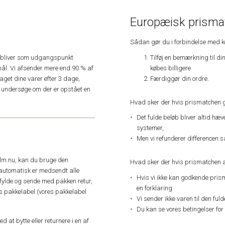
Europæisk prismat
Sådan gør du i forbindelse med 
Tilføj en bemærkning til di
e, bliver som udgangspunkt
købes billigere
ål. Vi afsender mere end 90 % af
Færdiggør din ordre.
get dine varer efter 3 dage,
an undersøge om der er opstået en
Hvad sker der hvis prismatchen 
Det fulde beløb bliver altid hæ
systemer,
Men vi refunderer differencen s
elm.nu, kan du bruge den
Hvad sker der hvis prismatchen a
automatisk er medsendt alle
Hvis vi ikke kan godkende pris
dfylde og sende med pakken retur,
en forklaring.
res pakkelabel (vores pakkelabel
Vi sender ikke varen til den ful
Du kan se vores betingelser for
 at bytte eller returnere i en af