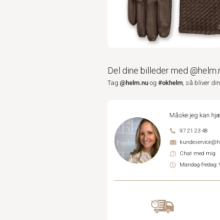
Del dine billeder med @helm.
@helm.nu
#okhelm
Tag
og
, så bliver di
Måske jeg kan hjæ
97 21 23 48
kundeservice@
Chat med mig
Mandag-fredag: 