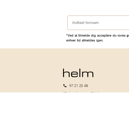
*Ved at tilmelde dig acceptere du vores
p
enhver tid afmeldes igen.
97 21 23 48
kundeservice@helm.nu
Mandag-fredag: 9.00-15.00
Helm I/S
CVR: 33739370