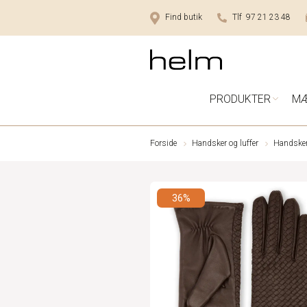
Find butik
Tlf 97 21 23 48
PRODUKTER
M
Forside
Handsker og luffer
Handsker 
36%