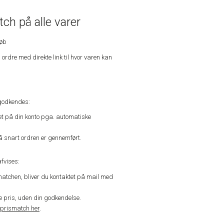
ch på alle varer
køb
n ordre med direkte link til hvor varen kan
godkendes:
vet på din konto pga. automatiske
å snart ordren er gennemført.
fvises:
matchen, bliver du kontaktet på mail med
de pris, uden din godkendelse.
prismatch her
.