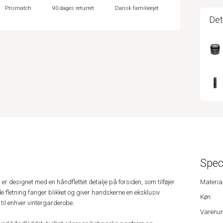
Prismatch
90 dages returret
Dansk familieejet
Det
Spec
 designet med en håndflettet detalje på forsiden, som tilføjer
Material
de fletning fanger blikket og giver handskerne en eksklusiv
Køn:
r til enhver vintergarderobe.
Varenu