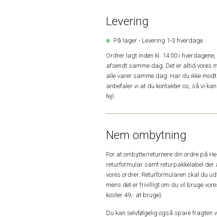
Levering
På lager - Levering 1-3 hverdage
Ordrer lagt inden kl. 14.00 i hverdagen
afsendt samme dag. Det er altid vores m
alle varer samme dag. Har du ikke modta
anbefaler vi at du kontakter os, så vi k
fejl.
Nem ombytning
For at ombytte/returnere din ordre på H
returformular samt returpakkelabel der 
vores ordrer. Returformularen skal du u
mens det er frivilligt om du vil bruge vo
koster 49,- at bruge).
Du kan selvfølgelig også spare fragten ved