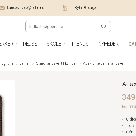
kundeservice@helm.nu
Byt i 90 dage
DA
ÆRKER
REJSE
SKOLE
TRENDS
NYHEDER
og luffer til damer
Skindhandsker til kvinder
Adax Silke damehandske
Adax
349,
Uldfo
Touch
Håndf