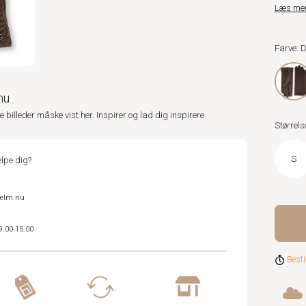
Læs me
Farve:
nu
ne billeder måske vist her. Inspirer og lad dig inspirere.
Størrels
S
lpe dig?
helm.nu
9.00-15.00
Besti