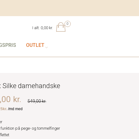
0
I alt:
0,00 kr.
GSPRIS
OUTLET
 Silke damehandske
00 kr.
549,00 kr.
er
 funktion på pege- og tommelfinger
lettet