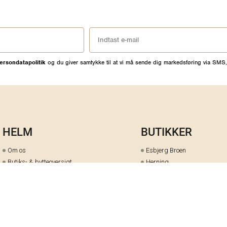
ersondatapolitik
og du giver samtykke til at vi må sende dig markedsføring via SMS,
HELM
BUTIKKER
Om os
Esbjerg Broen
Butiks- & bytteoversigt
Herning
Guides
herningCentret
Ofte stillede spørgsmål
Hjørring
Fortrydelsesret
Holstebro
Fortryd dit køb her
Kolding Storcenter
Åbningstider & events
Ringkøbing