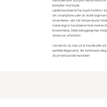
Handskerne er udstyret med en elastisk 
beskytter mod kulde.
Læderhandskerne har touch-funktion i båd
din smartphone uden at skulle tage hand
omverdenen, selv når temperaturen falde
Indvendigt er handskerne foret med en 
fornemmelse. Dette behagelige foer holde
dimension af komfort.
Uanset om du skal ud at handle eller p
perfekte følgesvend, der kombinerer elegan
disse fantastiske handsker!