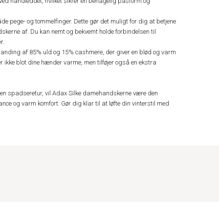
ved håndleddet, hvilket sikrer en behagelig pasform og
e pege- og tommelfinger. Dette gør det muligt for dig at betjene
skerne af. Du kan nemt og bekvemt holde forbindelsen til
r.
blanding af 85% uld og 15% cashmere, der giver en blød og varm
r ikke blot dine hænder varme, men tilføjer også en ekstra
å en spadseretur, vil Adax Silke damehandskerne være den
ce og varm komfort. Gør dig klar til at løfte din vinterstil med