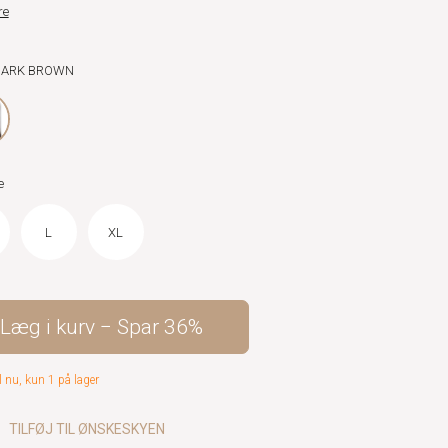
re
 DARK BROWN
e
L
XL
Læg i kurv
Spar
36%
l nu, kun 1 på lager
TILFØJ TIL ØNSKESKYEN