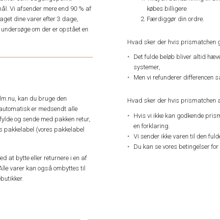
købes billigere
ål. Vi afsender mere end 90 % af
Færdiggør din ordre.
get dine varer efter 3 dage,
an undersøge om der er opstået en
Hvad sker der hvis prismatchen 
Det fulde beløb bliver altid hæ
systemer,
Men vi refunderer differencen s
elm.nu, kan du bruge den
Hvad sker der hvis prismatchen a
automatisk er medsendt alle
Hvis vi ikke kan godkende pris
dfylde og sende med pakken retur,
en forklaring.
res pakkelabel (vores pakkelabel
Vi sender ikke varen til den ful
Du kan se vores betingelser for
 at bytte eller returnere i en af
Alle varer kan også ombyttes til
butikker.