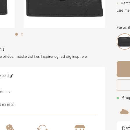
Møntr
Læs me
Farve: 
nu
ne billeder måske vist her. Inspirer og lad dig inspirere.
lpe dig?
helm.nu
På lag
9.00-15.00
Det