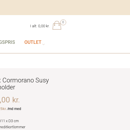
0
I alt:
0,00 kr.
GSPRIS
OUTLET
 Cormorano Susy
holder
00 kr.
B11 x D3 cm
kreditkortlommer