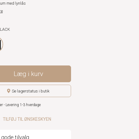
um med lynlås
re
BLACK
Læg i kurv
Se lagerstatus i butik
er - Levering 1-3 hverdage
TILFØJ TIL ØNSKESKYEN
 gode tilvalg