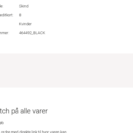
e:
Skind
editkort:
8
Kvinder
mmer:
464492_BLACK
ch på alle varer
køb
n ordre med direkte link til hvor varen kan