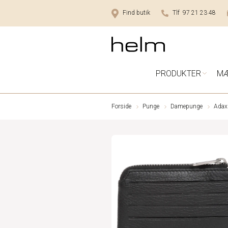
Find butik
Tlf 97 21 23 48
PRODUKTER
M
Forside
Punge
Damepunge
Adax