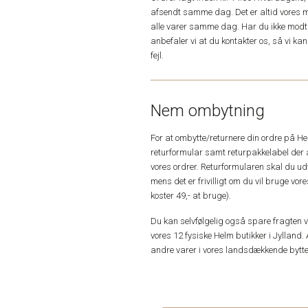
afsendt samme dag. Det er altid vores m
alle varer samme dag. Har du ikke modta
anbefaler vi at du kontakter os, så vi k
fejl.
Nem ombytning
For at ombytte/returnere din ordre på H
returformular samt returpakkelabel der 
vores ordrer. Returformularen skal du u
mens det er frivilligt om du vil bruge vo
koster 49,- at bruge).
Du kan selvfølgelig også spare fragten ved
vores 12 fysiske Helm butikker i Jylland. 
andre varer i vores landsdækkende bytte