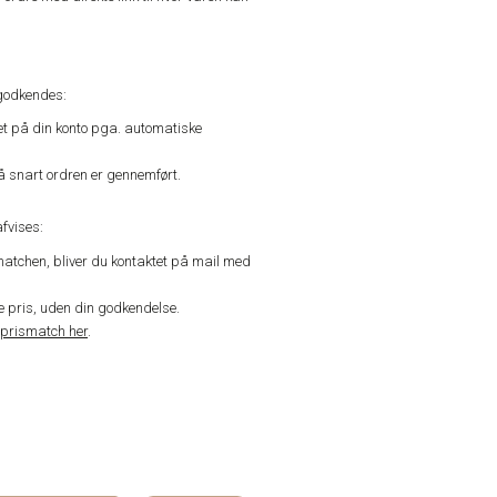
godkendes:
vet på din konto pga. automatiske
å snart ordren er gennemført.
fvises:
matchen, bliver du kontaktet på mail med
de pris, uden din godkendelse.
prismatch her
.