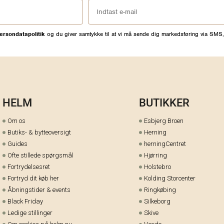
ersondatapolitik
og du giver samtykke til at vi må sende dig markedsføring via SMS,
HELM
BUTIKKER
Om os
Esbjerg Broen
Butiks- & bytteoversigt
Herning
Guides
herningCentret
Ofte stillede spørgsmål
Hjørring
Fortrydelsesret
Holstebro
Fortryd dit køb her
Kolding Storcenter
Åbningstider & events
Ringkøbing
Black Friday
Silkeborg
Ledige stillinger
Skive