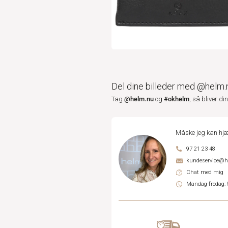
Del dine billeder med @helm.
@helm.nu
#okhelm
Tag
og
, så bliver di
Måske jeg kan hjæ
97 21 23 48
kundeservice@
Chat med mig
Mandag-fredag: 