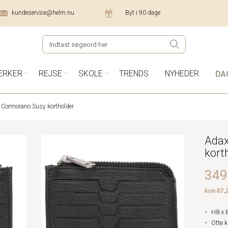
kundeservice@helm.nu
Byt i 90 dage
DA
ÆRKER
REJSE
SKOLE
TRENDS
NYHEDER
 Cormorano Susy kortholder
Adax
kort
349,
H8 x 
Otte 