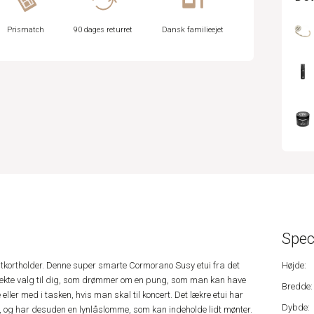
Prismatch
90 dages returret
Dansk familieejet
Spec
itkortholder. Denne super smarte Cormorano Susy etui fra det
Højde:
ekte valg til dig, som drømmer om en pung, som man kan have
Bredde:
ler med i tasken, hvis man skal til koncert. Det lækre etui har
Dybde:
rt, og har desuden en lynlåslomme, som kan indeholde lidt mønter.