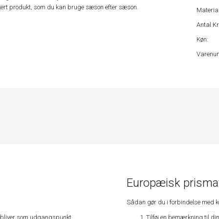
kkert produkt, som du kan bruge sæson efter sæson.
Material
Antal Kr
Køn:
Varenu
Europæisk prismat
Sådan gør du i forbindelse med 
Tilføj en bemærkning til di
e, bliver som udgangspunkt