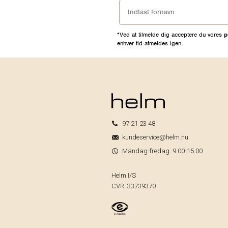
*Ved at tilmelde dig acceptere du vores
p
enhver tid afmeldes igen.
97 21 23 48
kundeservice@helm.nu
Mandag-fredag: 9.00-15.00
Helm I/S
CVR: 33739370