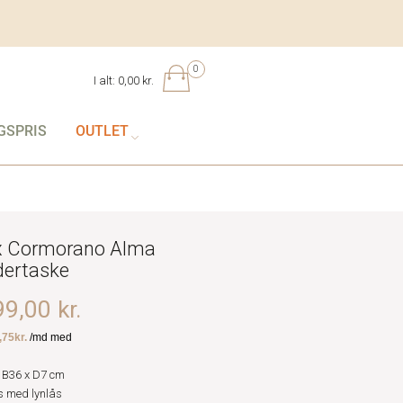
0
I alt:
0,00 kr.
GSPRIS
OUTLET
 Cormorano Alma
dertaske
9,00 kr.
 B36 x D7 cm
 med lynlås