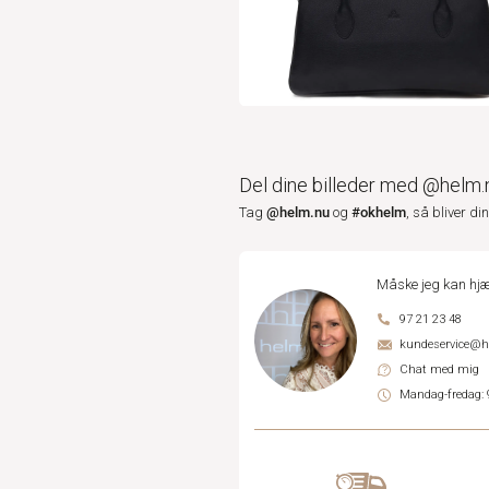
Del dine billeder med @helm.
@helm.nu
#okhelm
Tag
og
, så bliver di
Måske jeg kan hjæ
97 21 23 48
kundeservice@
Chat med mig
Mandag-fredag: 