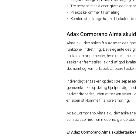
Tre separate sektioner giver god orga
Praktiske lommer til småting
Komfortable lange hanke til skulderbr
Adax Cormorano Alma skuld
Alma skuldertasken fra Adax er designet t
funktionel indretning. Det elegante desi
sociale arrangementer, hvor du ønsker en 
Tasken er fremstillet i skind af god kvalit
det nemt og komfortabelt at bære tasken
Indvendigt er tasken opdelt i tre separate
gennemtænkte opdeling hjælper dig med h
nødvendigheder, uden at tasken virker u
en åben stiklomme til andre småting.
Adax Cormorano Alma skuldertaske er et o
som passer ind i en moderne garderobe
Er Adax Cormorano Alma skuldertaske v