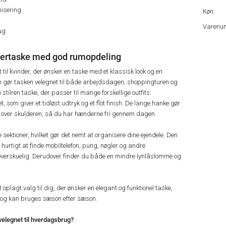
nisering
Køn:
Varenu
ug
ertaske med god rumopdeling
il kvinder, der ønsker en taske med et klassisk look og en
gn gør tasken velegnet til både arbejdsdagen, shoppingturen og
stilren taske, der passer til mange forskellige outfits.
et, som giver et tidløst udtryk og et flot finish. De lange hanke gør
 over skulderen, så du har hænderne fri gennem dagen.
 sektioner, hvilket gør det nemt at organisere dine ejendele. Den
urtigt at finde mobiltelefon, pung, nøgler og andre
overskuelig. Derudover finder du både en mindre lynlåslomme og
plagt valg til dig, der ønsker en elegant og funktionel taske,
 og kan bruges sæson efter sæson.
elegnet til hverdagsbrug?