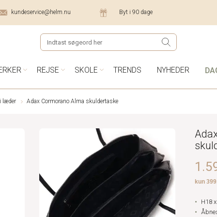
kundeservice@helm.nu
Byt i 90 dage
DA
ÆRKER
REJSE
SKOLE
TRENDS
NYHEDER
i læder
Adax Cormorano Alma skuldertaske
Adax
skul
1.59
H18 x
Åbnes