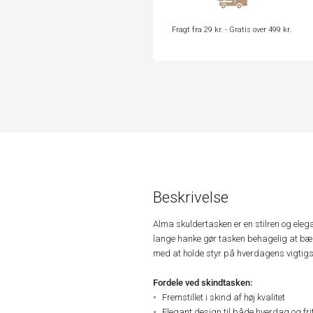
Fragt fra 29 kr. - Gratis over 499 kr.
Beskrivelse
Alma skuldertasken er en stilren og eleg
lange hanke gør tasken behagelig at bæ
med at holde styr på hverdagens vigtigst
Fordele ved skindtasken:
Fremstillet i skind af høj kvalitet
Elegant design til både hverdag og fri