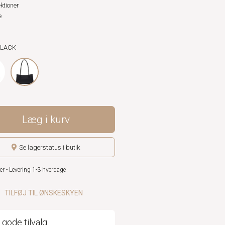
ktioner
e
BLACK
Læg i kurv
Se lagerstatus i butik
er - Levering 1-3 hverdage
TILFØJ TIL ØNSKESKYEN
 gode tilvalg