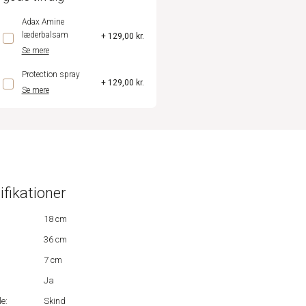
Adax Amine
læderbalsam
+ 129,00 kr.
Se mere
Protection spray
+ 129,00 kr.
Se mere
ifikationer
18 cm
36 cm
7 cm
Ja
e:
Skind