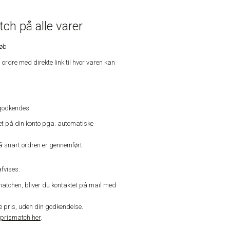
ch på alle varer
køb
n ordre med direkte link til hvor varen kan
godkendes:
vet på din konto pga. automatiske
å snart ordren er gennemført.
fvises:
matchen, bliver du kontaktet på mail med
de pris, uden din godkendelse.
prismatch her
.