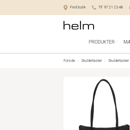
Find butik
Tlf 97 21 23 48
PRODUKTER
M
Forside
Skuldertasker
Skuldertasker 