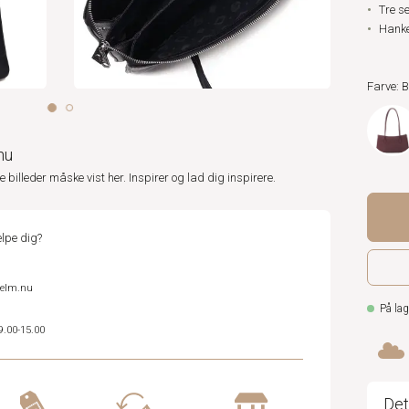
Tre se
Hank
Farve: 
nu
ne billeder måske vist her. Inspirer og lad dig inspirere.
lpe dig?
helm.nu
På lag
9.00-15.00
Det