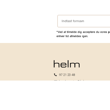
*Ved at tilmelde dig acceptere du vores
p
enhver tid afmeldes igen.
97 21 23 48
kundeservice@helm.nu
Mandag-fredag: 9.00-15.00
Helm I/S
CVR: 33739370