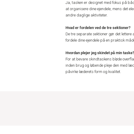
Ja, tasken er designet med fokus på både
at organisere dine ejendele, mens det el
andre daglige aktiviteter.
Hvad er fordelen ved de tre sektioner?
De tre separate sektioner gør det lettere 
fordele dine ejendele på en praktisk måde
Hvordan plejer jeg skindet på min taske
For at bevare skindtaskens bløde overfl
inden brug og løbende pleje den med læd
påvirke læderets form og kvalitet.