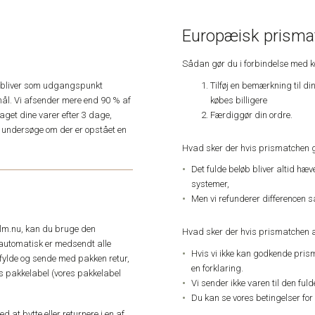
Europæisk prismat
Sådan gør du i forbindelse med 
Tilføj en bemærkning til di
e, bliver som udgangspunkt
købes billigere
ål. Vi afsender mere end 90 % af
Færdiggør din ordre.
get dine varer efter 3 dage,
an undersøge om der er opstået en
Hvad sker der hvis prismatchen 
Det fulde beløb bliver altid hæ
systemer,
Men vi refunderer differencen s
elm.nu, kan du bruge den
Hvad sker der hvis prismatchen a
automatisk er medsendt alle
Hvis vi ikke kan godkende pris
dfylde og sende med pakken retur,
en forklaring.
res pakkelabel (vores pakkelabel
Vi sender ikke varen til den ful
Du kan se vores betingelser for
 at bytte eller returnere i en af