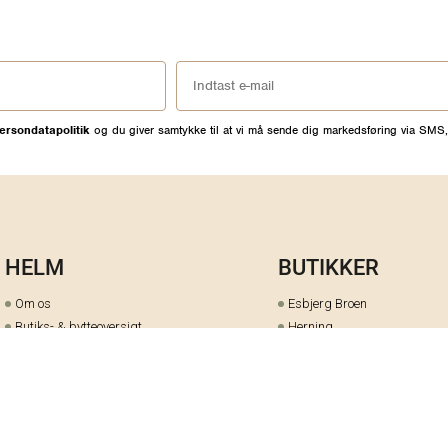
ersondatapolitik
og du giver samtykke til at vi må sende dig markedsføring via SMS,
HELM
BUTIKKER
Om os
Esbjerg Broen
Butiks- & bytteoversigt
Herning
Guides
herningCentret
Ofte stillede spørgsmål
Hjørring
Fortrydelsesret
Holstebro
Fortryd dit køb her
Kolding Storcenter
Åbningstider & events
Ringkøbing