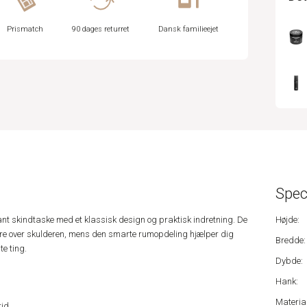
Prismatch
90 dages returret
Dansk familieejet
Spec
ant skindtaske med et klassisk design og praktisk indretning. De
Højde:
re over skulderen, mens den smarte rumopdeling hjælper dig
Bredde:
e ting.
Dybde:
Hank:
Material
tid