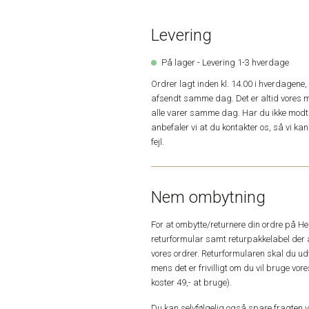
Levering
På lager - Levering 1-3 hverdage
Ordrer lagt inden kl. 14.00 i hverdagen
afsendt samme dag. Det er altid vores m
alle varer samme dag. Har du ikke modta
anbefaler vi at du kontakter os, så vi k
fejl.
Nem ombytning
For at ombytte/returnere din ordre på H
returformular samt returpakkelabel der 
vores ordrer. Returformularen skal du u
mens det er frivilligt om du vil bruge vo
koster 49,- at bruge).
Du kan selvfølgelig også spare fragten ved