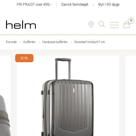
FRI FRAGT over 499,-
Dansk familieejet
Byt i 90 dage
0
Forside
Kufferter
Hardcase kufferter
Snowball trolley 67 cm
31%