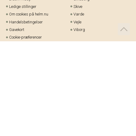
Ledige stillinger
Skive
Om cookies på helm.nu
Varde
Handelsbetingelser
Vejle
Gavekort
Viborg
Cookie-præferencer
Telefon:
97 21 23 48
Email:
kundeservice@helm.nu
Mandag-fredag: 9.00-15.00