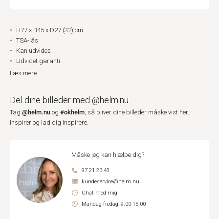
H77 x B45 x D27 (32) cm
TSA-lås
Kan udvides
Udvidet garanti
Læs mere
Del dine billeder med @helm.nu
@helm.nu
#okhelm
Tag
og
, så bliver dine billeder måske vist her.
Inspirer og lad dig inspirere.
Måske jeg kan hjælpe dig?
97 21 23 48
kundeservice@helm.nu
Chat med mig
Mandag-fredag: 9.00-15.00