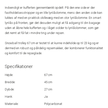
Indvendigt er kufferten gennemtænkt opdelt: På den ene side er der
fastholdelsesstropper og en lille lynlåslomme, mens den anden side kan
lukkes af med en praktisk skillevæg med en stor lynlåslomme. En smart
lynlås på fronten, gør det desuden muligt at få adgang til din bagage
uden at åbne hele kufferten og i låget sidder to lynlåslommer, som gør
det nemt at få fat i mindre ting under rejsen.
Snowball trolley 67 cm er testet til at kunne indeholde op til 23 kg og er
dermed en robust og pålidelig rejsemakker, der kombinerer funktionalitet
og komfort til de rejseglade.
Specifikationer
Højde:
67 cm
Bredde:
45 cm
Dybde:
27 cm
Hank:
Ja
Materiale:
Polycarbonat