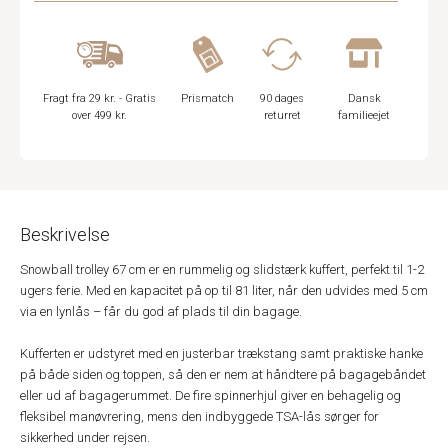
Fragt fra 29 kr. - Gratis
Prismatch
90 dages
Dansk
over 499 kr.
returret
familieejet
Beskrivelse
Snowball trolley 67 cm er en rummelig og slidstærk kuffert, perfekt til 1-2
ugers ferie. Med en kapacitet på op til 81 liter, når den udvides med 5 cm
via en lynlås – får du god af plads til din bagage.
Kufferten er udstyret med en justerbar trækstang samt praktiske hanke
på både siden og toppen, så den er nem at håndtere på bagagebåndet
eller ud af bagagerummet. De fire spinnerhjul giver en behagelig og
fleksibel manøvrering, mens den indbyggede TSA-lås sørger for
sikkerhed under rejsen.