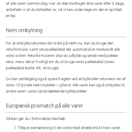
af alle varer samme dag. Har du ikke modtaget dine varer efter 3 dage,
anbefaler vi at du kontakter os, så vi kan undersøge om der er opstået
en fejl.
Nem ombytning
For at ombytte/returnere din ordre på Helm.nu, kan du bruge den
returformular samt returpakkelabel der automatisk er medsendt alle
vores ordrer. Returformularen skal du udfylde og sende med pakken
retur, mens det er frivilligt om du vil bruge vores pakkelabel (vores
pakkelabel koster 49,- at bruge).
Du kan selvfølgelig også spare fragten ved at bytte eller returnere i en af
vores 12 fysiske Helm butikker i Jylland. Alle varer kan også ombyttes til
andre varer i vores landsdækkende byttebutikker.
Europæisk prismatch på alle varer
Sådan gør du i forbindelse med køb
Tilføj en bemærkning til din ordre med direkte link til hvor varen