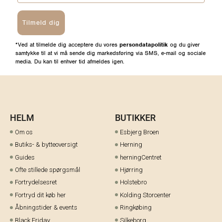
Tilmeld dig
*Ved at tilmelde dig acceptere du vores
persondatapolitik
og du giver
samtykke til at vi må sende dig markedsføring via SMS, e-mail og sociale
media. Du kan til enhver tid afmeldes igen.
HELM
BUTIKKER
Om os
Esbjerg Broen
Butiks- & bytteoversigt
Herning
Guides
herningCentret
Ofte stillede spørgsmål
Hjørring
Fortrydelsesret
Holstebro
Fortryd dit køb her
Kolding Storcenter
Åbningstider & events
Ringkøbing
Black Friday
Silkeborg