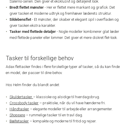
Salerno-serien. Den giver et eksklusivt og detaljeret look.
Bredt flettet mønster
- Her er flettet mere markant og grafisk. Det
giver tasken et moderne udtryk og fremhæver læderets struktur.
Sildebensflet
- Et mønster, der skaber et elegant spil i overfladen og
giver tasken ekstra karakter.
Tasker med flettede detaljer
- Nogle modeller kombinerer glat læder
med flettede paneler eller lommer. Det giver et mere diskret flet-look.
Tasker til forskellige behov
Adax flettasker findes i flere forskellige typer af tasker, så du kan finde
en model, der passer til dine behov.
Hos Helm finder du blandt andet:
Skuldertasker
– klassiske og alsidige til hverdagsbrug.
Crossbody tasker
– praktiske, når du vil have hænderne fri.
Håndtasker
– elegante modeller til arbejde eller arrangementer.
Shoppere
– rummelige tasker til en travl dag.
Bæltetasker
– kompakte og moderne til fritid og rejser.