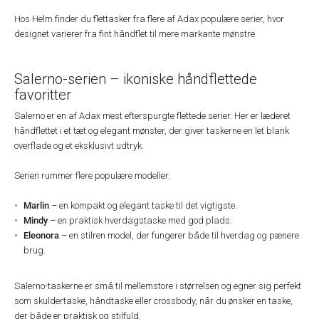
Hos Helm finder du flettasker fra flere af Adax populære serier, hvor
designet varierer fra fint håndflet til mere markante mønstre.
Salerno-serien – ikoniske håndflettede
favoritter
Salerno er en af Adax mest efterspurgte flettede serier. Her er læderet
håndflettet i et tæt og elegant mønster, der giver taskerne en let blank
overflade og et eksklusivt udtryk.
Serien rummer flere populære modeller:
Marlin
– en kompakt og elegant taske til det vigtigste.
Mindy
– en praktisk hverdagstaske med god plads.
Eleonora
– en stilren model, der fungerer både til hverdag og pænere
brug.
Salerno-taskerne er små til mellemstore i størrelsen og egner sig perfekt
som skuldertaske, håndtaske eller crossbody, når du ønsker en taske,
der både er praktisk og stilfuld.