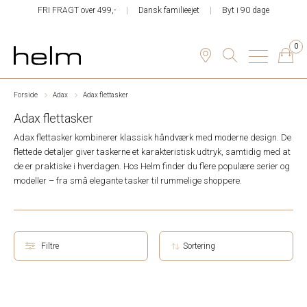
FRI FRAGT over 499,-
Dansk familieejet
Byt i 90 dage
0
Forside
Adax
Adax flettasker
Adax flettasker
Adax flettasker kombinerer klassisk håndværk med moderne design. De
flettede detaljer giver taskerne et karakteristisk udtryk, samtidig med at
de er praktiske i hverdagen. Hos Helm finder du flere populære serier og
modeller – fra små elegante tasker til rummelige shoppere.
Filtre
Sortering