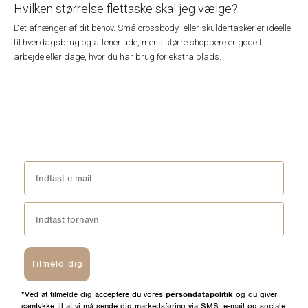
Hvilken størrelse flettaske skal jeg vælge?
Det afhænger af dit behov. Små crossbody- eller skuldertasker er ideelle
til hverdagsbrug og aftener ude, mens større shoppere er gode til
arbejde eller dage, hvor du har brug for ekstra plads.
Tilmeld dig
*Ved at tilmelde dig acceptere du vores
persondatapolitik
og du giver
samtykke til at vi må sende dig markedsføring via SMS, e-mail og sociale