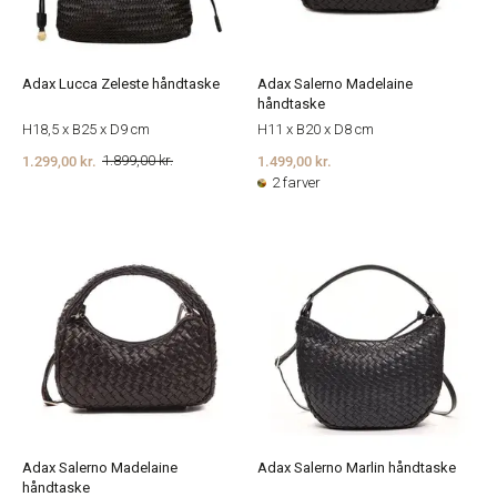
Adax Lucca Zeleste håndtaske
Adax Salerno Madelaine
håndtaske
H18,5 x B25 x D9 cm
H11 x B20 x D8 cm
1.299,00 kr.
1.499,00 kr.
1.899,00 kr.
2 farver
Adax Salerno Madelaine
Adax Salerno Marlin håndtaske
håndtaske