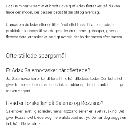
Hos Helm har vi samlet et bredt udvalg af Adax flettasker, så du kan
finde den model, der passer bedst til din stil og hverdag.
Uanset om du leder efter en lille håndflettet taske til aftener ude, en
praktisk crossbody til hverdagen eller en rummelig shopper, giver de
flettede detaljer tasken et særligt udtryk, der holder sæson efter sæson.
Ofte stillede spørgsmål
Er Adax Salerno-tasker håndflettede?
Ja, Salerno-serien er kendt for sit fine håndflettede læder. Den tætte flet
giver taskerne deres karakteristiske struktur og det let blanke finish gør
tasken elegant.
Hvad er forskellen på Salerno og Rozzano?
Salerno er lavet i glat læder, mens Rozzano-serien er lavet i ruskind. Det
giver Rozzano et blødere og mere afslappet udtryk. De har dog begge en
tæt, håndflettet struktur.