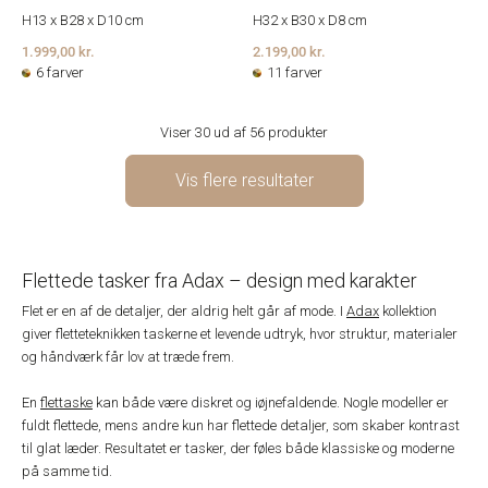
H13 x B28 x D10 cm
H32 x B30 x D8 cm
1.999,00 kr.
2.199,00 kr.
6 farver
11 farver
Viser 30 ud af 56 produkter
Vis flere resultater
Flettede tasker fra Adax – design med karakter
Flet er en af de detaljer, der aldrig helt går af mode. I
Adax
kollektion
giver fletteteknikken taskerne et levende udtryk, hvor struktur, materialer
og håndværk får lov at træde frem.
En
flettaske
kan både være diskret og iøjnefaldende. Nogle modeller er
fuldt flettede, mens andre kun har flettede detaljer, som skaber kontrast
til glat læder. Resultatet er tasker, der føles både klassiske og moderne
på samme tid.