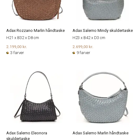
Adax Rozzano Marlin håndtaske
Adax Salerno Mindy skuldertaske
H21 x B32 x D8 cm
H23 x B42 x D3 cm
2.199,00 kr.
2.699,00 kr.
3 farver
9 farver
Adax Salerno Eleonora
Adax Salerno Marlin håndtaske
skuldertaske