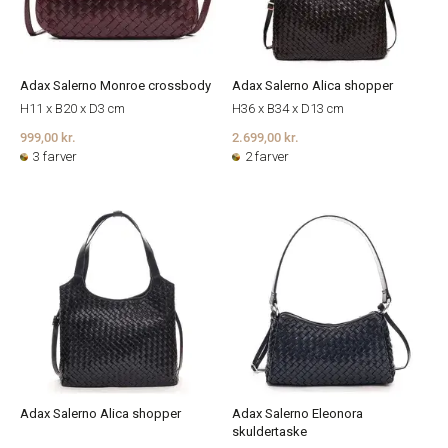
Adax Salerno Monroe crossbody
Adax Salerno Alica shopper
H11 x B20 x D3 cm
H36 x B34 x D13 cm
999,00 kr.
2.699,00 kr.
3 farver
2 farver
Adax Salerno Alica shopper
Adax Salerno Eleonora
skuldertaske