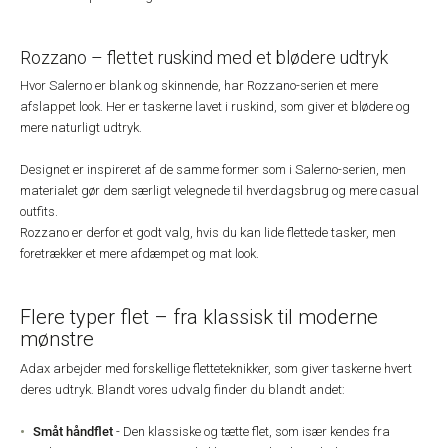
Rozzano – flettet ruskind med et blødere udtryk
Hvor Salerno er blank og skinnende, har Rozzano-serien et mere
afslappet look. Her er taskerne lavet i ruskind, som giver et blødere og
mere naturligt udtryk.
Designet er inspireret af de samme former som i Salerno-serien, men
materialet gør dem særligt velegnede til hverdagsbrug og mere casual
outfits.
Rozzano er derfor et godt valg, hvis du kan lide flettede tasker, men
foretrækker et mere afdæmpet og mat look.
Flere typer flet – fra klassisk til moderne
mønstre
Adax arbejder med forskellige fletteteknikker, som giver taskerne hvert
deres udtryk. Blandt vores udvalg finder du blandt andet:
Småt håndflet
- Den klassiske og tætte flet, som især kendes fra