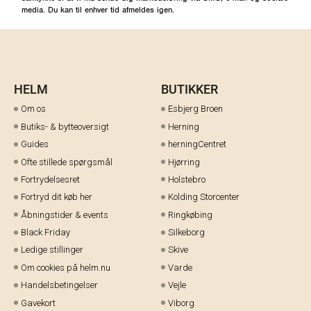
media. Du kan til enhver tid afmeldes igen.
HELM
BUTIKKER
Om os
Esbjerg Broen
Butiks- & bytteoversigt
Herning
Guides
herningCentret
Ofte stillede spørgsmål
Hjørring
Fortrydelsesret
Holstebro
Fortryd dit køb her
Kolding Storcenter
Åbningstider & events
Ringkøbing
Black Friday
Silkeborg
Ledige stillinger
Skive
Om cookies på helm.nu
Varde
Handelsbetingelser
Vejle
Gavekort
Viborg