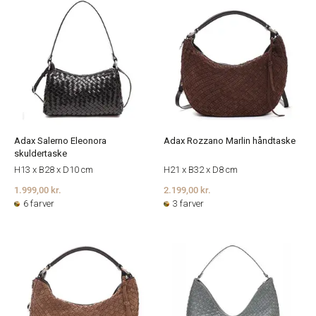
Adax Salerno Eleonora
Adax Rozzano Marlin håndtaske
skuldertaske
H13 x B28 x D10 cm
H21 x B32 x D8 cm
1.999,00 kr.
2.199,00 kr.
6 farver
3 farver