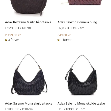
Adax Rozzano Marlin håndtaske
Adax Salerno Cornelia pung
H22 x B31 x D8 cm
H7,5 x B11 x D2 cm
2.199,00 kr.
549,00 kr.
3 farver
3 farver
Adax Salerno Mona skuldertaske
Adax Salerno Mona skuldertaske
H18 x B30 x D10 cm
H18 x B30 x D10 cm