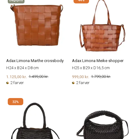
Adax Limona Marthe crossbody
Adax Limona Meike shopper
H24 x B24 x D8 cm
H25 x B29 x D16,5 cm
1.125,00 kr.
999,00 kr.
1.499,00 kr.
1.799,00 kr.
2 farver
2 farver
32%