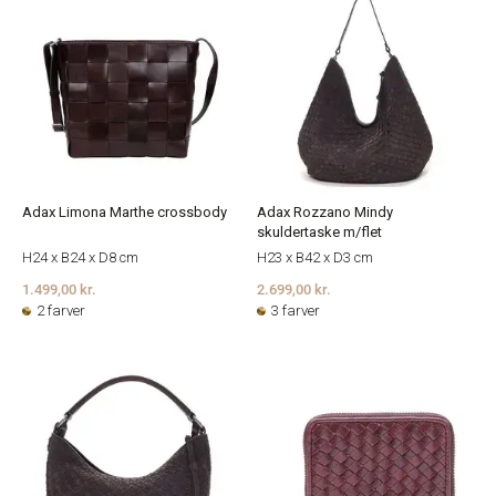
Adax Limona Marthe crossbody
Adax Rozzano Mindy
skuldertaske m/flet
H24 x B24 x D8 cm
H23 x B42 x D3 cm
1.499,00 kr.
2.699,00 kr.
2 farver
3 farver