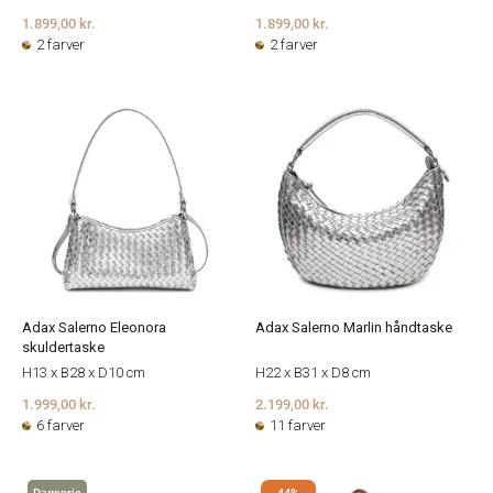
1.899,00 kr.
1.899,00 kr.
2 farver
2 farver
Adax Salerno Eleonora
Adax Salerno Marlin håndtaske
skuldertaske
H13 x B28 x D10 cm
H22 x B31 x D8 cm
1.999,00 kr.
2.199,00 kr.
6 farver
11 farver
Dagspris
44%