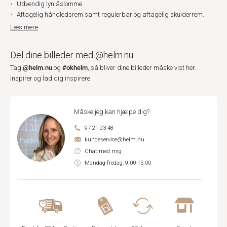
Udvendig lynlåslomme
Aftagelig håndledsrem samt regulerbar og aftagelig skulderrem.
Læs mere
Del dine billeder med @helm.nu
@helm.nu
#okhelm
Tag
og
, så bliver dine billeder måske vist her.
Inspirer og lad dig inspirere.
Måske jeg kan hjælpe dig?
97 21 23 48
kundeservice@helm.nu
Chat med mig
Mandag-fredag: 9.00-15.00