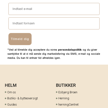
Tilmeld dig
*Ved at tilmelde dig acceptere du vores
persondatapolitik
og du giver
samtykke til at vi må sende dig markedsføring via SMS, e-mail og sociale
media. Du kan til enhver tid afmeldes igen.
HELM
BUTIKKER
Om os
Esbjerg Broen
Butiks- & bytteoversigt
Herning
Guides
herningCentret