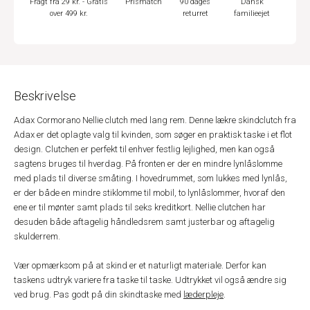
Fragt fra 29 kr. - Gratis
Prismatch
90 dages
Dansk
over 499 kr.
returret
familieejet
Beskrivelse
Adax Cormorano Nellie clutch med lang rem. Denne lækre skindclutch fra
Adax er det oplagte valg til kvinden, som søger en praktisk taske i et flot
design. Clutchen er perfekt til enhver festlig lejlighed, men kan også
sagtens bruges til hverdag. På fronten er der en mindre lynlåslomme
med plads til diverse småting. I hovedrummet, som lukkes med lynlås,
er der både en mindre stiklomme til mobil, to lynlåslommer, hvoraf den
ene er til mønter samt plads til seks kreditkort. Nellie clutchen har
desuden både aftagelig håndledsrem samt justerbar og aftagelig
skulderrem.
Vær opmærksom på at skind er et naturligt materiale. Derfor kan
taskens udtryk variere fra taske til taske. Udtrykket vil også ændre sig
ved brug. Pas godt på din skindtaske med
læderpleje
.