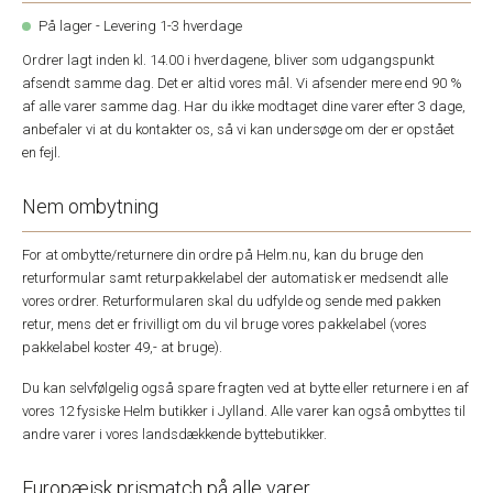
På lager - Levering 1-3 hverdage
Ordrer lagt inden kl. 14.00 i hverdagene, bliver som udgangspunkt
afsendt samme dag. Det er altid vores mål. Vi afsender mere end 90 %
af alle varer samme dag. Har du ikke modtaget dine varer efter 3 dage,
anbefaler vi at du kontakter os, så vi kan undersøge om der er opstået
en fejl.
Nem ombytning
For at ombytte/returnere din ordre på Helm.nu, kan du bruge den
returformular samt returpakkelabel der automatisk er medsendt alle
vores ordrer. Returformularen skal du udfylde og sende med pakken
retur, mens det er frivilligt om du vil bruge vores pakkelabel (vores
pakkelabel koster 49,- at bruge).
Du kan selvfølgelig også spare fragten ved at bytte eller returnere i en af
vores 12 fysiske Helm butikker i Jylland. Alle varer kan også ombyttes til
andre varer i vores landsdækkende byttebutikker.
Europæisk prismatch på alle varer