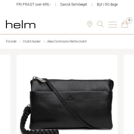
FRI FRAGT over 499,-
Dansk familieejet
Byt i 90 dage
0
Forside
Clutch tasker
Adax Cormorano Nellie clutch