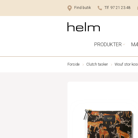
Find butik
Tlf 97 21 23 48
PRODUKTER
M
Forside
Clutch tasker
Wouf stor kos