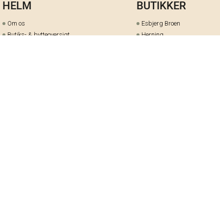
HELM
BUTIKKER
Om os
Esbjerg Broen
Butiks- & bytteoversigt
Herning
Guides
herningCentret
Ofte stillede spørgsmål
Hjørring
Fortrydelsesret
Holstebro
Fortryd dit køb her
Kolding Storcenter
Åbningstider & events
Ringkøbing
Black Friday
Silkeborg
Ledige stillinger
Skive
Om cookies på helm.nu
Varde
Handelsbetingelser
Vejle
Gavekort
Viborg
Cookie-præferencer