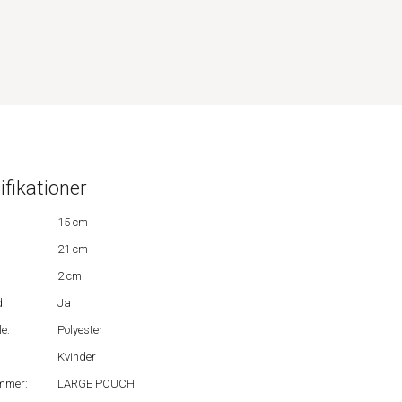
ifikationer
15 cm
21 cm
2 cm
:
Ja
e:
Polyester
Kvinder
mmer:
LARGE POUCH