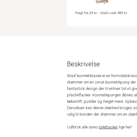
Fragt fra 29 kr. - Gratis over 499 kr.
Beskrivelse
Wouf kosmetiktaske er en formidable kosm
drømmer om en smuk kosmetikpung der vi
fantastisk design der til enhver tid vil gi
plastikflasker. Kosmetikpungen åbnes af 
læbestift, pudder og meget mere. Opbeva
Derudover kan denne skønhed bruges som fi
valg til kvinden der drømmer om en skønhe
Udforsk alle vores
toilettasker
lige her!