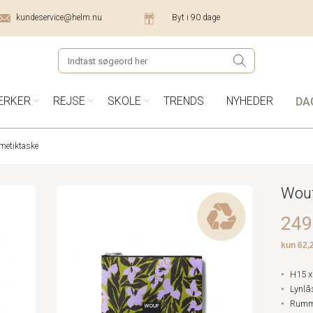
kundeservice@helm.nu
Byt i 90 dage
DA
ÆRKER
REJSE
SKOLE
TRENDS
NYHEDER
metiktaske
Wouf
249,
H15 x
Lynlå
Rumme