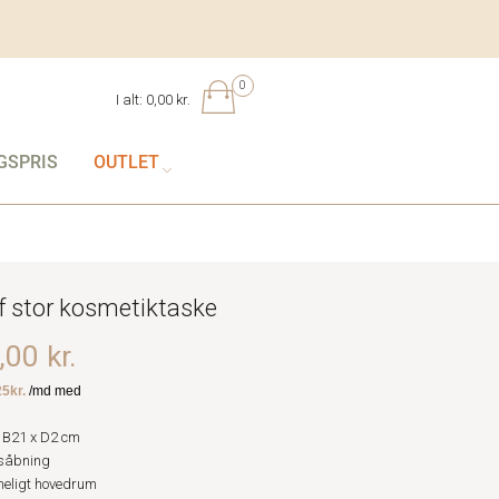
0
I alt:
0,00 kr.
GSPRIS
OUTLET
 stor kosmetiktaske
00 kr.
 B21 x D2 cm
såbning
ligt hovedrum