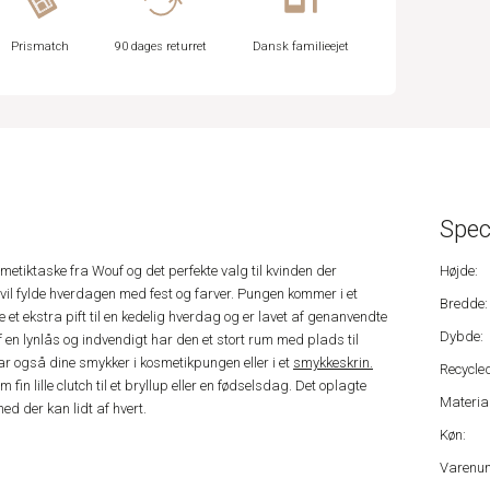
Prismatch
90 dages returret
Dansk familieejet
Spec
etiktaske fra Wouf og det perfekte valg til kvinden der
Højde:
l fylde hverdagen med fest og farver. Pungen kommer i et
Bredde:
ve et ekstra pift til en kedelig hverdag og er lavet af genanvendte
Dybde:
en lynlås og indvendigt har den et stort rum med plads til
r også dine smykker i kosmetikpungen eller i et
smykkeskrin.
Recycled
n lille clutch til et bryllup eller en fødselsdag. Det oplagte
Material
d der kan lidt af hvert.
Køn:
Varenu