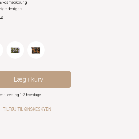
h/kosmetikpung
rige designs
re
Læg i kurv
er - Levering 1-3 hverdage
TILFØJ TIL ØNSKESKYEN