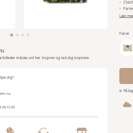
Clutc
Farve
Læs me
Farve
nu
ne billeder måske vist her. Inspirer og lad dig inspirere.
lpe dig?
På lag
helm.nu
9.00-15.00