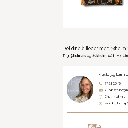
Del dine billeder med @helm.
@helm.nu
#okhelm
Tag
og
, så bliver di
Måske jeg kan hjæ
97 21 23 48
kundeservice@
Chat med mig
Mandag-fredag: 