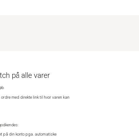
ch på alle varer
køb
n ordre med direkte link til hvor varen kan
godkendes:
vet på din konto pga. automatiske