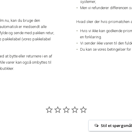
systemer,
Men vi refunderer differencen s
elm.nu, kan du bruge den
Hvad sker der hvis prismatchen a
automatisk er medsendt alle
Hvis vi ikke kan godkende pris
dfylde og sende med pakken retur,
en forklaring.
res pakkelabel (vores pakkelabel
Vi sender ikke varen til den ful
Du kan se vores betingelser for
 at bytte eller returnere i en af
Alle varer kan også ombyttes til
butikker.
Stil et spørgsmå