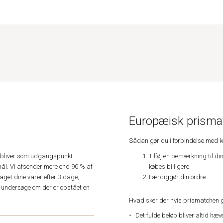
Europæisk prismat
Sådan gør du i forbindelse med 
Tilføj en bemærkning til di
e, bliver som udgangspunkt
købes billigere
ål. Vi afsender mere end 90 % af
Færdiggør din ordre.
get dine varer efter 3 dage,
an undersøge om der er opstået en
Hvad sker der hvis prismatchen 
Det fulde beløb bliver altid hæ