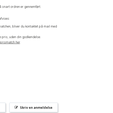
å snart ordren er gennemført.
fvises:
matchen, bliver du kontaktet på mail med
de pris, uden din godkendelse.
prismatch her
.
l
Skriv en anmeldelse