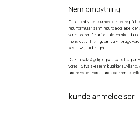
Nem ombytning
For at ombytte/returnere din ordre på H
returformular samt returpakkelabel der 
vores ordrer. Returformularen skal du u
mens det er frivilligt om du vil bruge vo
koster 49,- at bruge).
Du kan selvfølgelig også spare fragten ved
vores 12 fysiske Helm butikker i Jylland. 
andre varer i vores landsdækkende bytte
kunde anmeldelser