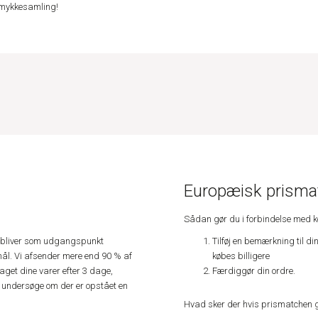
 smykkesamling!
Europæisk prismat
Sådan gør du i forbindelse med 
Tilføj en bemærkning til di
e, bliver som udgangspunkt
købes billigere
ål. Vi afsender mere end 90 % af
Færdiggør din ordre.
get dine varer efter 3 dage,
an undersøge om der er opstået en
Hvad sker der hvis prismatchen 