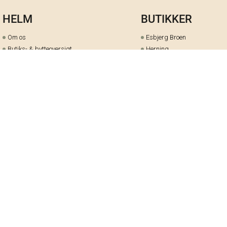
HELM
BUTIKKER
Om os
Esbjerg Broen
Butiks- & bytteoversigt
Herning
Guides
herningCentret
Ofte stillede spørgsmål
Hjørring
Fortrydelsesret
Holstebro
Fortryd dit køb her
Kolding Storcenter
Åbningstider & events
Ringkøbing
Black Friday
Silkeborg
Ledige stillinger
Skive
Om cookies på helm.nu
Varde
Handelsbetingelser
Vejle
Gavekort
Viborg
Cookie-præferencer