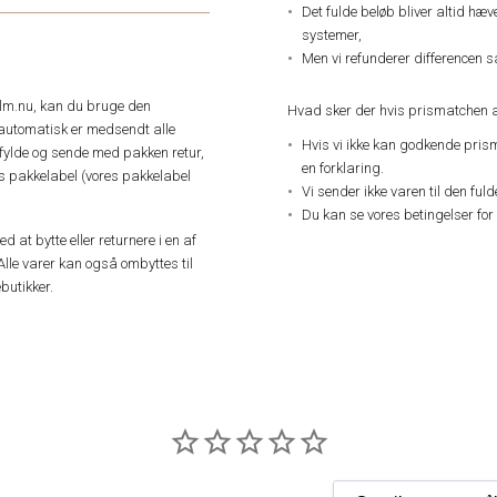
Det fulde beløb bliver altid hæ
systemer,
Men vi refunderer differencen s
elm.nu, kan du bruge den
Hvad sker der hvis prismatchen a
automatisk er medsendt alle
Hvis vi ikke kan godkende pris
dfylde og sende med pakken retur,
en forklaring.
res pakkelabel (vores pakkelabel
Vi sender ikke varen til den ful
Du kan se vores betingelser for
 at bytte eller returnere i en af
Alle varer kan også ombyttes til
butikker.