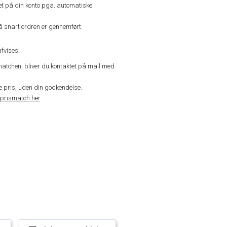
vet på din konto pga. automatiske
å snart ordren er gennemført.
fvises:
matchen, bliver du kontaktet på mail med
de pris, uden din godkendelse.
prismatch her
.