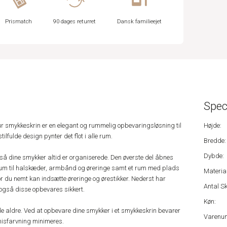
Prismatch
90 dages returret
Dansk familieejet
Spec
r smykkeskrin er en elegant og rummelig opbevaringsløsning til
Højde:
ilfulde design pynter det flot i alle rum.
Bredde:
Dybde:
, så dine smykker altid er organiserede. Den øverste del åbnes
 rum til halskæder, armbånd og øreringe samt et rum med plads
Material
hvor du nemt kan indsætte øreringe og ørestikker. Nederst har
Antal Sk
å også disse opbevares sikkert.
Køn:
lle aldre. Ved at opbevare dine smykker i et smykkeskrin bevarer
Varenu
 misfarvning minimeres.