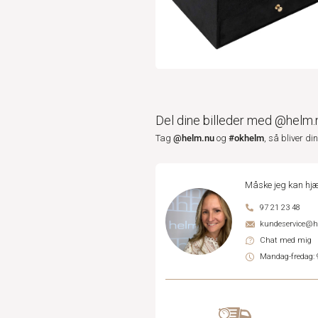
Del dine billeder med @helm.
@helm.nu
#okhelm
Tag
og
, så bliver di
Måske jeg kan hjæ
97 21 23 48
kundeservice@
Chat med mig
Mandag-fredag: 