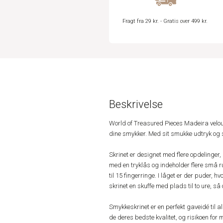
Fragt fra 29 kr. - Gratis over 499 kr.
Beskrivelse
World of Treasured Pieces Madeira velou
dine smykker. Med sit smukke udtryk og st
Skrinet er designet med flere opdelinger
med en tryklås og indeholder flere små
til 15 fingerringe. I låget er der puder, 
skrinet en skuffe med plads til to ure, s
Smykkeskrinet er en perfekt gaveidé til a
de deres bedste kvalitet, og risikoen for