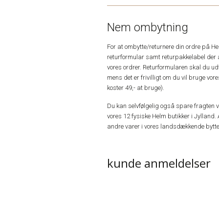
Nem ombytning
For at ombytte/returnere din ordre på H
returformular samt returpakkelabel der 
vores ordrer. Returformularen skal du u
mens det er frivilligt om du vil bruge vo
koster 49,- at bruge).
Du kan selvfølgelig også spare fragten ved
vores 12 fysiske Helm butikker i Jylland. 
andre varer i vores landsdækkende bytte
kunde anmeldelser