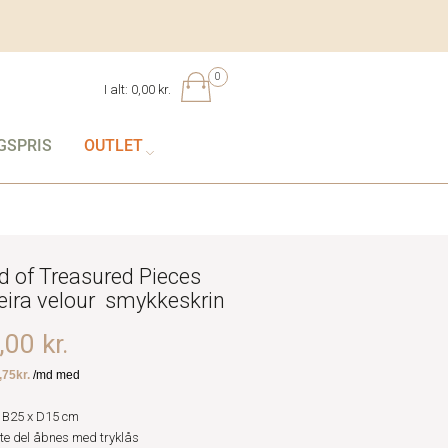
0
I alt:
0,00 kr.
GSPRIS
OUTLET
d of Treasured Pieces
ira velour smykkeskrin
00 kr.
 B25 x D15 cm
te del åbnes med tryklås