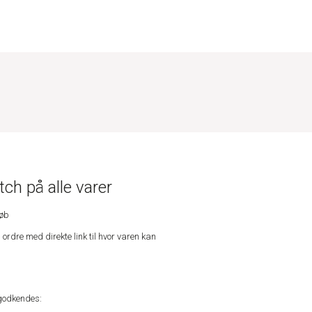
ch på alle varer
køb
n ordre med direkte link til hvor varen kan
godkendes: