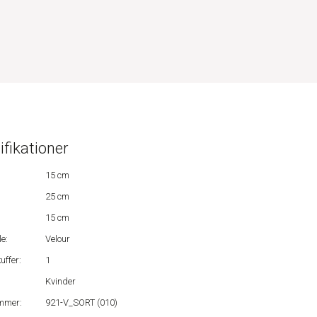
ifikationer
15 cm
25 cm
15 cm
e:
Velour
uffer:
1
Kvinder
mmer:
921-V_SORT (010)