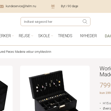
kundeservice@helm.nu
Byt i 90 dage
DA
ÆRKER
REJSE
SKOLE
TRENDS
NYHEDER
ured Pieces Madeira velour smykkeskrin
Worl
Made
799,
H15 x
Øvers