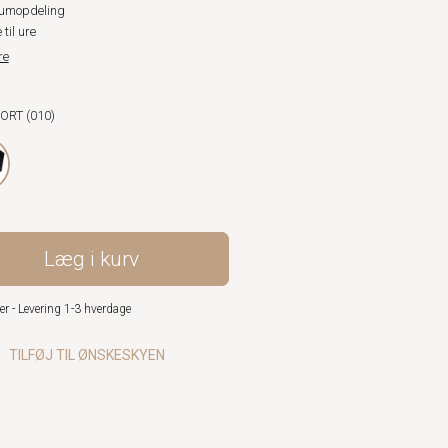
umopdeling
 til ure
re
SORT (010)
Læg i kurv
er - Levering 1-3 hverdage
TILFØJ TIL ØNSKESKYEN