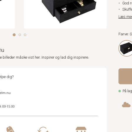
God r
Skuffe
Læs me
Farve: 
nu
ne billeder måske vist her. Inspirer og lad dig inspirere.
lpe dig?
På lag
helm.nu
9.00-15.00