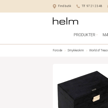
Find butik
Tlf 97 21 23 48
PRODUKTER
M
Forside
Smykkeskrin
World of Treas