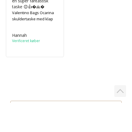
en super fantastisk 
taske 😊👍�🙏�
Valentino Bags Ocarina
skuldertaske med klap
Hannah