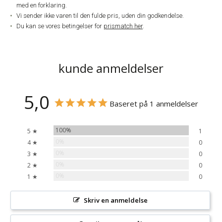
med en forklaring.
Vi sender ikke varen til den fulde pris, uden din godkendelse.
Du kan se vores betingelser for
prismatch her
.
kunde anmeldelser
5,0
Baseret på 1 anmeldelser
100%
5 ★
1
0%
4 ★
0
0%
3 ★
0
0%
2 ★
0
0%
1 ★
0
Skriv en anmeldelse