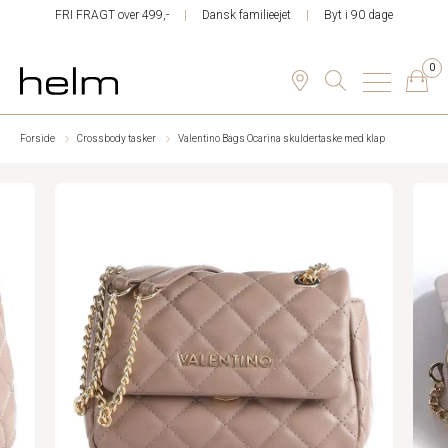
FRI FRAGT over 499,-
Dansk familieejet
Byt i 90 dage
0
Forside
Crossbody tasker
Valentino Bags Ocarina skuldertaske med klap