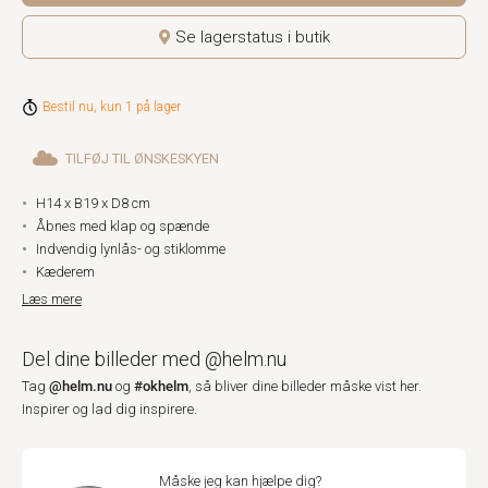
Se lagerstatus i butik
Bestil nu, kun 1 på lager
TILFØJ TIL ØNSKESKYEN
H14 x B19 x D8 cm
Åbnes med klap og spænde
Indvendig lynlås- og stiklomme
Kæderem
Læs mere
Del dine billeder med @helm.nu
@helm.nu
#okhelm
Tag
og
, så bliver dine billeder måske vist her.
Inspirer og lad dig inspirere.
Måske jeg kan hjælpe dig?