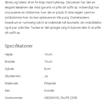
åbnes og lukkes af en fin klap med trykknap. Derudover har den en
elegant kæderem der med garanti vil pifte dit outfit op. Indvendigt har
crossoveren en stiklomme, hvor der er plads til dine nøgler samt en
lynlåslomme hvor du kan opbevare en lille pung. Dametaskens
hovedrum er rummelig nok til at indeholde lidt kosmetik, din mobiltelefon
og et par solbriller. Tasken er det oplagte valg til byturen eller til at pifte
dit outfit op.
Specifikationer
Højde:
14 cm
Bredde:
19 cm
Dybde:
8 cm
Skulderrem:
Ja
Materiale:
Polyester
Køn:
Kvinder
Varenummer:
VBS3KK05_TAUPE (259)