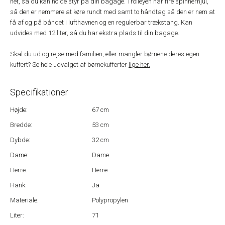
net, så du kan holde styr på din bagage. Trolleyen har fire spinnerhjul,
så den er nemmere at køre rundt med samt to håndtag så den er nem at
få af og på båndet i lufthavnen og en regulerbar trækstang. Kan
udvides med 12 liter, så du har ekstra plads til din bagage.
Skal du ud og rejse med familien, eller mangler børnene deres egen
kuffert? Se hele udvalget af børnekufferter
lige her.
Specifikationer
Højde:
67 cm
Bredde:
53 cm
Dybde:
32 cm
Dame:
Dame
Herre:
Herre
Hank:
Ja
Materiale:
Polypropylen
Liter:
71