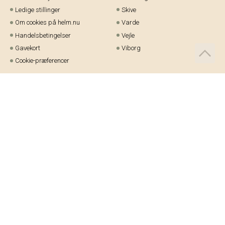
Ledige stillinger
Skive
Om cookies på helm.nu
Varde
Handelsbetingelser
Vejle
Gavekort
Viborg
Cookie-præferencer
Telefon:
97 21 23 48
Email:
kundeservice@helm.nu
Mandag-fredag: 9.00-15.00