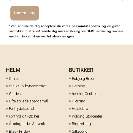
Tilmeld dig
*Ved at tilmelde dig acceptere du vores
persondatapolitik
og du giver
samtykke til at vi må sende dig markedsføring via SMS, e-mail og sociale
media. Du kan til enhver tid afmeldes igen.
HELM
BUTIKKER
Om os
Esbjerg Broen
Butiks- & bytteoversigt
Herning
Guides
herningCentret
Ofte stillede spørgsmål
Hjørring
Fortrydelsesret
Holstebro
Fortryd dit køb her
Kolding Storcenter
Åbningstider & events
Ringkøbing
Black Friday
Silkeborg