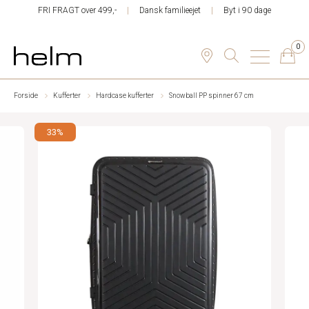
FRI FRAGT over 499,-
Dansk familieejet
Byt i 90 dage
0
Forside
Kufferter
Hardcase kufferter
Snowball PP spinner 67 cm
33%