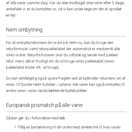
af alle varer samme dag. Har du ikke modtaget dine varer efter 3 dage,
anbefaler vi at du kontakter os, så vi kan undersøge om der er opstået
en fejl.
Nem ombytning
For at ombytte/returnere din ordre på Helm.nu, kan du bruge den
returformular samt returpakkelabel der automatisk er medsendt alle
vores ordrer. Returformularen skal du udfylde og sende med pakken
retur, mens det er frivilligt om du vil bruge vores pakkelabel (vores
pakkelabel koster 49,- at bruge).
Du kan selvfølgelig også spare fragten ved at bytte eller returnere i en af
vores 12 fysiske Helm butikker i Jylland. Alle varer kan også ombyttes til
andre varer i vores landsdækkende byttebutikker.
Europæisk prismatch på alle varer
Sådan gør du i forbindelse med køb
Tilføj en bemærkning til din ordre med direkte link til hvor varen