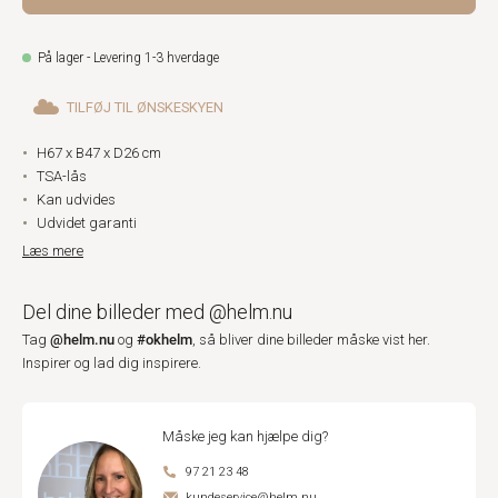
På lager - Levering 1-3 hverdage
TILFØJ TIL ØNSKESKYEN
H67 x B47 x D26 cm
TSA-lås
Kan udvides
Udvidet garanti
Læs mere
Del dine billeder med @helm.nu
@helm.nu
#okhelm
Tag
og
, så bliver dine billeder måske vist her.
Inspirer og lad dig inspirere.
Måske jeg kan hjælpe dig?
97 21 23 48
kundeservice@helm.nu