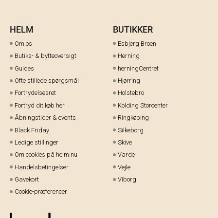
HELM
BUTIKKER
Om os
Esbjerg Broen
Butiks- & bytteoversigt
Herning
Guides
herningCentret
Ofte stillede spørgsmål
Hjørring
Fortrydelsesret
Holstebro
Fortryd dit køb her
Kolding Storcenter
Åbningstider & events
Ringkøbing
Black Friday
Silkeborg
Ledige stillinger
Skive
Om cookies på helm.nu
Varde
Handelsbetingelser
Vejle
Gavekort
Viborg
Cookie-præferencer