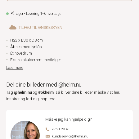
På lager - Levering 1-3 hverdage
TILFØJ TIL ØNSKESKYEN
H23 x B30 x D8 cm
Åbnes med lynlås
Ét hovedrum
Ekstra skulderrem medfølger
Læs mere
Del dine billeder med @helm.nu
@helm.nu
#okhelm
Tag
og
, så bliver dine billeder måske vist her.
Inspirer og lad dig inspirere.
Måske jeg kan hjælpe dig?
97 21 23 48
kundeservice@helm.nu