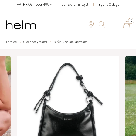
FRI FRAGT over 499,-
Dansk familieejet
Byt i 90 dage
0
Forside
Crossbody tasker
Silfen Uma skuldertaske