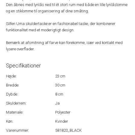
Den åbnes med lynlås ned til ét stort rum med både en lille lynlåslomme
og en stiklomme til organisering af dine småting.
Silfen Uma skuldertaske er en fashionabel taske, der kombinerer
funktionalitet med et moderigtigt design.
Bemærk at afsmitning af farve kan forekomme, især ved kontakt med
lysere overflader.
Specifikationer
Højde:
23 cm
Bredde:
30 cm
Dybde:
8 cm
Skulderrem:
Ja
Materiale:
Polyester
Køn:
Kvinder
Varenummer:
581820_BLACK