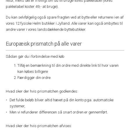
retur, mens det er frivilligt om du vil bruge vores pakkelabel (vores
pakkelabel koster 49,- at bruge).
Du kan selvfølgelig også spare fragten ved at bytte eller returnere i en af
vores 12 fysiske Helm butikker i Jylland. Alle varer kan også ombyttes til
andre varer i vores landsdækkende byttebutikker.
Europæisk prismatch på alle varer
Sådan gør du i forbindelse med køb
Tilføj en bemærkning til din ordre med direkte link til hvor varen
kan købes billigere
Færdiggør din ordre.
Hvad sker der hvis prismatchen godkendes:
Det fulde beløb bliver altid hævet på din konto pga. automatiske
systemer,
Men vi refunderer differencen så snart ordren er gennemført.
Hvad sker der hvis prismatchen afvises: