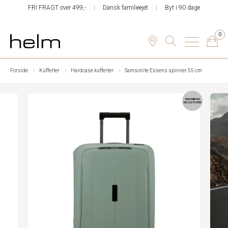
FRI FRAGT over 499,-
Dansk familieejet
Byt i 90 dage
0
Forside
Kufferter
Hardcase kufferter
Samsonite Essens spinner 55 cm