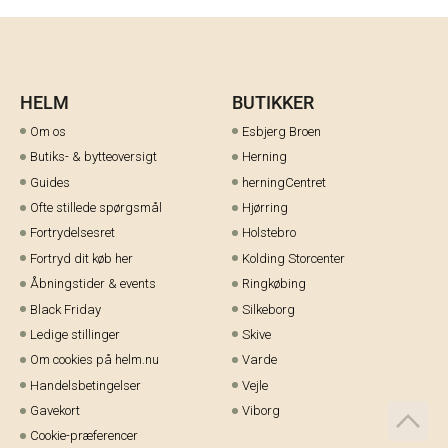
HELM
BUTIKKER
Om os
Esbjerg Broen
Butiks- & bytteoversigt
Herning
Guides
herningCentret
Ofte stillede spørgsmål
Hjørring
Fortrydelsesret
Holstebro
Fortryd dit køb her
Kolding Storcenter
Åbningstider & events
Ringkøbing
Black Friday
Silkeborg
Ledige stillinger
Skive
Om cookies på helm.nu
Varde
Handelsbetingelser
Vejle
Gavekort
Viborg
Cookie-præferencer