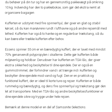
du behøver på din tur og har en gennemsnitlig pakkevægt på omkring
10 kg. Indvendig har den to pakkebokse, som gør det ekstra nemt at
organisere bagagen
Kufferten er udstyret med fire spinnerhjul, der giver en glat og stabil
kørsel, så du kan manøvrere rundt i lufthavne og på andre rejsemål med
lethed. Kufferten har også to hanke og en regulerbar trækstang, så du
kan bære eller trække kufferten efter behov.
Essens spinner 55 cm er en bæredygtig kuffert, der er lavet med mindst
70% genanvendt polypropylen i skallerne. Dette gør kufferten både
miljøvenlig og holdbar. Derudover har kufferten en TSA-lås, der giver
ekstra sikkerhed og beskyttelse til dine ejendele. Der er også en
gummistrimmel, der forhindrer vand i at trænge ind i kufferten og
beskytter dine ejendele mod vand og fugt. Den er en praktisk og
funktionel kuffert, der er ideel til korte ture og rejser. Kufferten er både
rummelig og bæredygtig, og dens fire spinnerhjul og trækstang gør den
let at transportere. Med en TSA-lås og andre beskyttelsesfunktioner er
dine ejendele sikre og trygge under hele rejsen.
Bemærk at denne model er en del af Samsonite Selections.