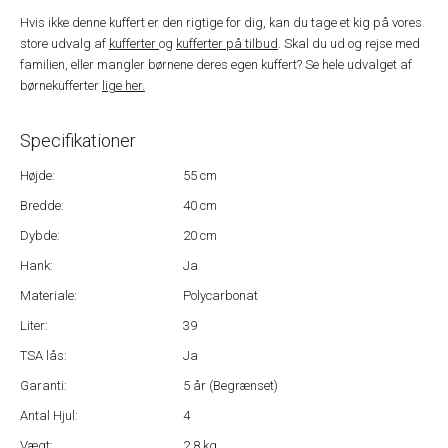
Hvis ikke denne kuffert er den rigtige for dig, kan du tage et kig på vores
store udvalg af
kufferter
og
kufferter på tilbud
. Skal du ud og rejse med
familien, eller mangler børnene deres egen kuffert? Se hele udvalget af
børnekufferter
lige her.
Specifikationer
Højde:
55 cm
Bredde:
40 cm
Dybde:
20 cm
Hank:
Ja
Materiale:
Polycarbonat
Liter:
39
TSA lås:
Ja
Garanti:
5 år (Begrænset)
Antal Hjul:
4
Vægt:
2,8 kg