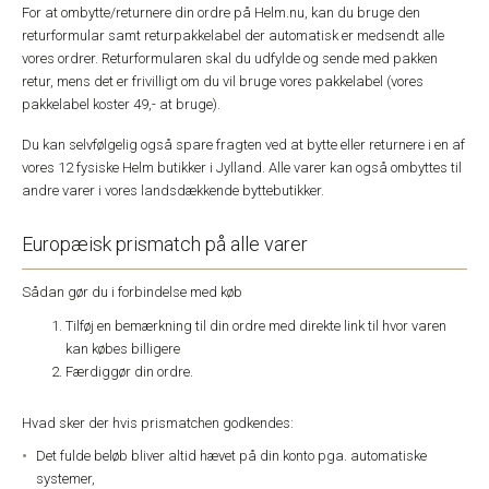
For at ombytte/returnere din ordre på Helm.nu, kan du bruge den
returformular samt returpakkelabel der automatisk er medsendt alle
vores ordrer. Returformularen skal du udfylde og sende med pakken
retur, mens det er frivilligt om du vil bruge vores pakkelabel (vores
pakkelabel koster 49,- at bruge).
Du kan selvfølgelig også spare fragten ved at bytte eller returnere i en af
vores 12 fysiske Helm butikker i Jylland. Alle varer kan også ombyttes til
andre varer i vores landsdækkende byttebutikker.
Europæisk prismatch på alle varer
Sådan gør du i forbindelse med køb
Tilføj en bemærkning til din ordre med direkte link til hvor varen
kan købes billigere
Færdiggør din ordre.
Hvad sker der hvis prismatchen godkendes:
Det fulde beløb bliver altid hævet på din konto pga. automatiske
systemer,