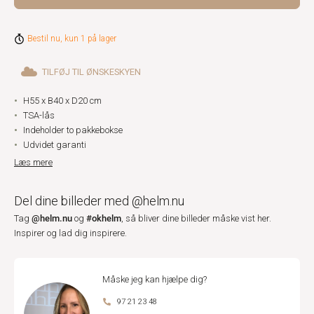
Bestil nu, kun 1 på lager
TILFØJ TIL ØNSKESKYEN
H55 x B40 x D20 cm
TSA-lås
Indeholder to pakkebokse
Udvidet garanti
Læs mere
Del dine billeder med @helm.nu
@helm.nu
#okhelm
Tag
og
, så bliver dine billeder måske vist her.
Inspirer og lad dig inspirere.
Måske jeg kan hjælpe dig?
97 21 23 48