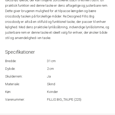
luksuriøs følelse, der kan tilføje et sofistikeret touch til ethvert outfit. En
praktisk funktion ved denne taske er dens aftagelige og justerbare rem.
Dette giver brugeren mulighed for at tilpasse længden og bære
crossbody tasken på forskellige måder. Re:Designed Fillis Big
crossbody er altså en stilfuld og funktionel taske, der passer til enhver
lejlighed. Med dens praktiske lynlåsåbning, indvendige lynlåslomme, og
justerbare rem er denne taske et ideelt valg for enhver, der ønsker både
stil og anvendelighed i en taske.
Specifikationer
Bredde:
31 cm
Dybde:
2 cm
Skulderrem:
Ja
Materiale:
Skind
Køn:
Kvinder
Varenummer:
FILLIS BIG_TAUPE (225)