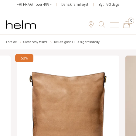
FRI FRAGT over 499,-
Dansk familieejet
Byt i 90 dage
0
Forside
Crossbody tasker
Re:Designed Fillis Big crossbody
50%