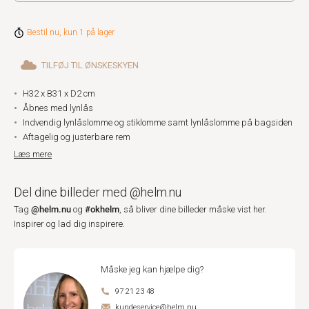
Bestil nu, kun 1 på lager
TILFØJ TIL ØNSKESKYEN
H32 x B31 x D2 cm
Åbnes med lynlås
Indvendig lynlåslomme og stiklomme samt lynlåslomme på bagsiden
Aftagelig og justerbare rem
Læs mere
Del dine billeder med @helm.nu
@helm.nu
#okhelm
Tag
og
, så bliver dine billeder måske vist her.
Inspirer og lad dig inspirere.
Måske jeg kan hjælpe dig?
97 21 23 48
kundeservice@helm.nu