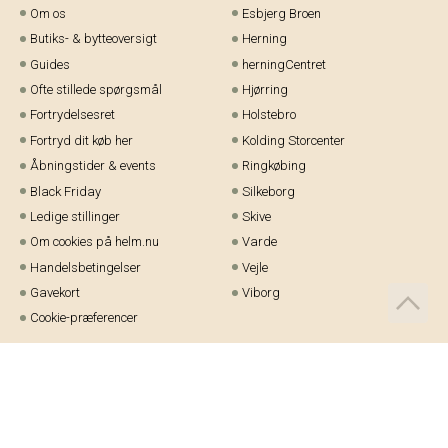
Om os
Esbjerg Broen
Butiks- & bytteoversigt
Herning
Guides
herningCentret
Ofte stillede spørgsmål
Hjørring
Fortrydelsesret
Holstebro
Fortryd dit køb her
Kolding Storcenter
Åbningstider & events
Ringkøbing
Black Friday
Silkeborg
Ledige stillinger
Skive
Om cookies på helm.nu
Varde
Handelsbetingelser
Vejle
Gavekort
Viborg
Cookie-præferencer
Telefon:
97 21 23 48