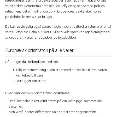
returformular samt returpakkelabel der automatisk er medsendt alle
vores ordrer. Returformularen skal du udfylde og sende med pakken
retur, mens det er frivilligt om du vil bruge vores pakkelabel (vores
pakkelabel koster 49,- at bruge).
Du kan selvfølgelig også spare fragten ved at bytte eller returnere i en af
vores 12 fysiske Helm butikker i Jylland. Alle varer kan også ombyttes til
andre varer i vores landsdækkende byttebutikker.
Europæisk prismatch på alle varer
Sådan gør du i forbindelse med køb
Tilføj en bemærkning til din ordre med direkte link til hvor varen
kan købes billigere
Færdiggør din ordre.
Hvad sker der hvis prismatchen godkendes:
Det fulde beløb bliver altid hævet på din konto pga. automatiske
systemer,
Men vi refunderer differencen så snart ordren er gennemført.