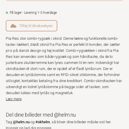
På lager - Levering 1-3 hverdage
Tilføj til Ønskeskyen
Pia Ries stor combi-rygsæk i skind. Denne lækre og funktionelle combi-
taske i lækkert, blødt skind fra Pia Ries er perfekt til kvinden, der sætter
pris på dansk design og høj kvalitet. Combi-rygsækken i skind fra Pia
Ries kan anvendes som både rygsæk og som håndtaske, da de to
justerbare skulderremme kan lynes sammen til én rem. Indvendigt har
skindtasken ét stort rum, der er opdelt af et fladt lynlåsrum. Der er
desuden en lynlåslomme samt en RFID-sikret stiklomme, der forhindrer
utilsigtet, kontaktløs betaling fra dine kreditkort. Combi-skindtasken har
udvendigt en lodret lynlåslomme på begge sider af tasken, som
desuden lukkes med lynlås og magnetluk.
Læs mere
Del dine billeder med @helm.nu
@helm.nu
#okhelm
Tag
og
, så bliver dine billeder måske vist her.
Inspirer og lad dig inspirere.