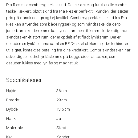
Pia Ries stor combi-rygsæk i skind. Denne lækre og funktionelle combi-
taske i lækkert, blødt skind fra Pia Ries er perfekt til kvinden, der sætter
pris på dansk design og høj kvalitet. Combi-rygsækken i skind fra Pia
Ries kan anvendes som både rygsæk og som håndtaske, da de to
justerbare skulderremme kan lynes sammen til én rem. Indvendigt har
skindtasken ét stort rum, der er opdelt af et fladt lynlåsrum. Der er
desuden en lynlåslomme samt en RFID-sikret stiklomme, der forhindrer
utilsigtet, kontaktløs betaling fra dine kreditkort. Combi-skindtasken har
udvendigt en lodret lynlåslomme på begge sider af tasken, som
desuden lukkes med lynlås og magnetluk.
Specifikationer
Højde:
36 cm
Bredde:
29 cm
Dybde:
13,5 cm
Hank:
Ja
Materiale:
Skind
Køn:
Kvinder