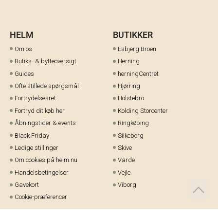
HELM
BUTIKKER
Om os
Esbjerg Broen
Butiks- & bytteoversigt
Herning
Guides
herningCentret
Ofte stillede spørgsmål
Hjørring
Fortrydelsesret
Holstebro
Fortryd dit køb her
Kolding Storcenter
Åbningstider & events
Ringkøbing
Black Friday
Silkeborg
Ledige stillinger
Skive
Om cookies på helm.nu
Varde
Handelsbetingelser
Vejle
Gavekort
Viborg
Cookie-præferencer