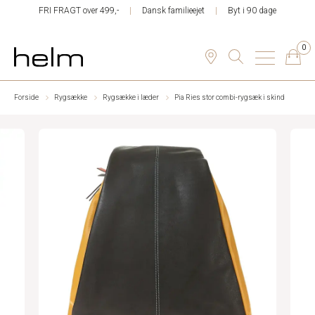
FRI FRAGT over 499,-
Dansk familieejet
Byt i 90 dage
0
Forside
Rygsække
Rygsække i læder
Pia Ries stor combi-rygsæk i skind