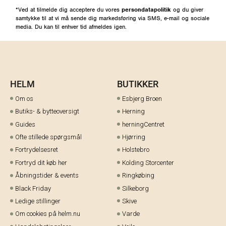
*Ved at tilmelde dig acceptere du vores
persondatapolitik
og du giver
samtykke til at vi må sende dig markedsføring via SMS, e-mail og sociale
media. Du kan til enhver tid afmeldes igen.
HELM
BUTIKKER
Om os
Esbjerg Broen
Butiks- & bytteoversigt
Herning
Guides
herningCentret
Ofte stillede spørgsmål
Hjørring
Fortrydelsesret
Holstebro
Fortryd dit køb her
Kolding Storcenter
Åbningstider & events
Ringkøbing
Black Friday
Silkeborg
Ledige stillinger
Skive
Om cookies på helm.nu
Varde