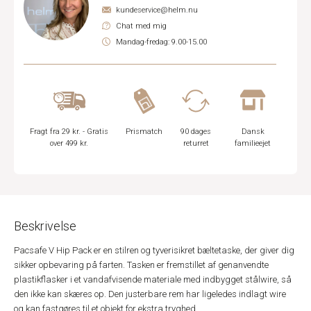
kundeservice@helm.nu
Chat med mig
Mandag-fredag: 9.00-15.00
Fragt fra 29 kr. - Gratis
Prismatch
90 dages
Dansk
over 499 kr.
returret
familieejet
Beskrivelse
Pacsafe V Hip Pack er en stilren og tyverisikret bæltetaske, der giver dig
sikker opbevaring på farten. Tasken er fremstillet af genanvendte
plastikflasker i et vandafvisende materiale med indbygget stålwire, så
den ikke kan skæres op. Den justerbare rem har ligeledes indlagt wire
og kan fastgøres til et objekt for ekstra tryghed.