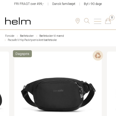
FRI FRAGT over 499,-
Dansk familieejet
Byt i 90 dage
0
Forside
Bæltetasker
Bæltetasker til mænd
Pacsafe V Hip Pack tyverisikret bæltetaske
Dagspris