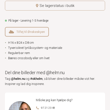
Se lagerstatus i butik
På lager - Levering 1-3 hverdage
Tilføj til Ønskeskyen
H16 x B24 x D8 cm
Tyverisikret lynlåssystem- og materiale
Regulerbar rem
Bæres crossbody eller om livet
Del dine billeder med @helm.nu
@helm.nu
#okhelm
Tag
og
, så bliver dine billeder måske vist her.
Inspirer og lad dig inspirere.
Måske jeg kan hjælpe dig?
97 21 23 48