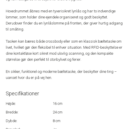
Hovedrummet åbnes med en tyverisikret lynlås og har to indvendige
lommer, som holder dine ejendele organiseret og godt beskyttet.
Derudover finder du en lynlåslomme på fronten, der giver hurtig adgang
til småting.
Tasken kan bæres både crossbody eller som en klassisk bæltetaske om
livet, hvilket gør den fleksibel til enhver situation. Med RFID-beskyttelse er
dine kontaktløse kort sikret mod ulovlig scanning, og den kompakte
størrelse gør den perfekt til storbylivet og ferier.
En sikker, funktionel og moderne bæltetaske, der beskytter dine ting –
uanset hvor du er på vej hen.
Specifikationer
Højde:
16 cm
Bredde:
24 cm
Dybde:
8 cm