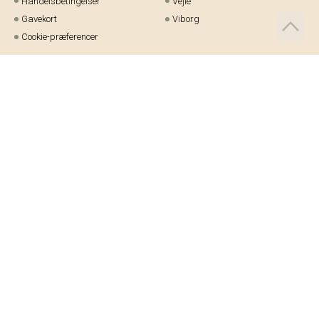
Handelsbetingelser
Vejle
Gavekort
Viborg
Cookie-præferencer
Telefon:
97 21 23 48
Email:
kundeservice@helm.nu
Mandag-fredag: 9.00-15.00