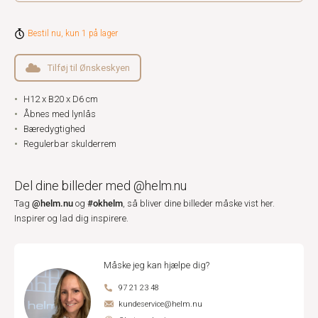
Bestil nu, kun 1 på lager
Tilføj til Ønskeskyen
H12 x B20 x D6 cm
Åbnes med lynlås
Bæredygtighed
Regulerbar skulderrem
Del dine billeder med @helm.nu
@helm.nu
#okhelm
Tag
og
, så bliver dine billeder måske vist her.
Inspirer og lad dig inspirere.
Måske jeg kan hjælpe dig?
97 21 23 48
kundeservice@helm.nu