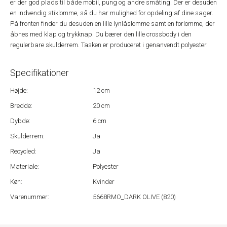
er der god plads til både mobil, pung og andre småting. Der er desuden
en indvendig stiklomme, så du har mulighed for opdeling af dine sager.
På fronten finder du desuden en lille lynlåslomme samt en forlomme, der
åbnes med klap og trykknap. Du bærer den lille crossbody i den
regulerbare skulderrem. Tasken er produceret i genanvendt polyester.
Specifikationer
Højde:
12 cm
Bredde:
20 cm
Dybde:
6 cm
Skulderrem:
Ja
Recycled:
Ja
Materiale:
Polyester
Køn:
Kvinder
Varenummer:
5668RMO_DARK OLIVE (820)