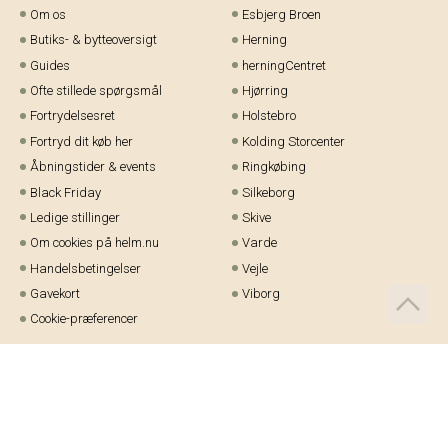
Om os
Esbjerg Broen
Butiks- & bytteoversigt
Herning
Guides
herningCentret
Ofte stillede spørgsmål
Hjørring
Fortrydelsesret
Holstebro
Fortryd dit køb her
Kolding Storcenter
Åbningstider & events
Ringkøbing
Black Friday
Silkeborg
Ledige stillinger
Skive
Om cookies på helm.nu
Varde
Handelsbetingelser
Vejle
Gavekort
Viborg
Cookie-præferencer
Telefon:
97 21 23 48