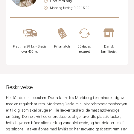
Chat med mig
Mandag-fredag: 9.00-15.00
Fragt fra 29 kr. - Gratis
Prismatch
90 dages
Dansk
over 499 kr.
returret
familieejet
Beskrivelse
Her får du den populære Darla taske fra Markberg i en mindre udgave
med en regulerbar rem. Markberg Darla mini Monochrome crossbodyen
er til dig, som skal bruge en lille lækker taske til de mest nødvendige
småting. Denne skønhed er produceret af genavendte plastikflasker,
hvilket gør den både slidstærk og vandafvisende, og har detaljer i stof
og silicone. Tasken åbnes med lynlås og har indvendigt ét stort rum. Her