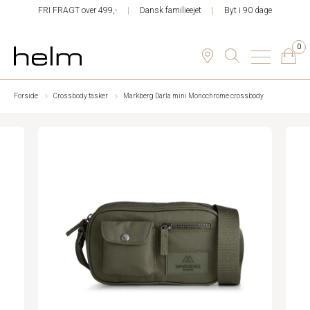
FRI FRAGT over 499,-
Dansk familieejet
Byt i 90 dage
0
Forside
Crossbody tasker
Markberg Darla mini Monochrome crossbody