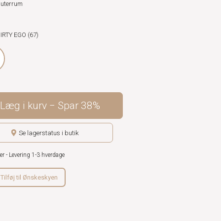
uterrum
DIRTY EGO (67)
Læg i kurv
Spar
38%
Se lagerstatus i butik
er - Levering 1-3 hverdage
Tilføj til Ønskeskyen