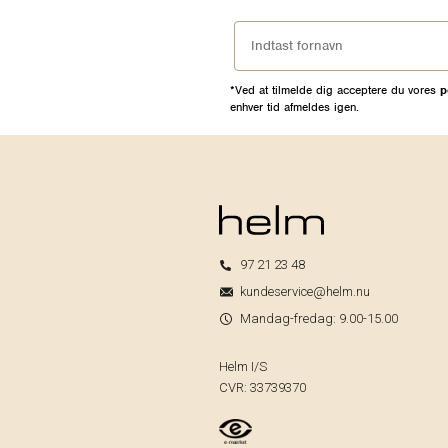
*Ved at tilmelde dig acceptere du vores
p
enhver tid afmeldes igen.
97 21 23 48
kundeservice@helm.nu
Mandag-fredag: 9.00-15.00
Helm I/S
CVR: 33739370