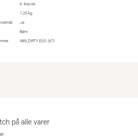
6. klasse
1,25 kg
isende:
Ja
Børn
mmer:
489_DIRTY EGO (67)
ch på alle varer
køb