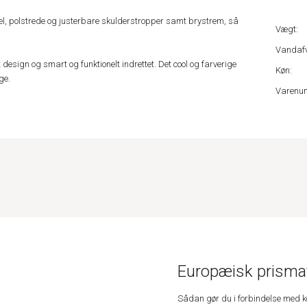
l, polstrede og justerbare skulderstropper samt brystrem, så
Vægt:
Vandafv
esign og smart og funktionelt indrettet. Det cool og farverige
Køn:
ge.
Varenu
Europæisk prismat
Sådan gør du i forbindelse med 