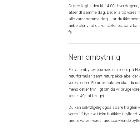
Ordrer lagt inden kl. 14.00 i hverdagen
afsendt samme dag. Det er altid vores m
alle varer samme dag. Har du ikke modta
anbefaler vi at du kontakter os, så vi k
fejl.
Nem ombytning
For at ombytte/returnere din ordre på H
returformular samt returpakkelabel der 
vores ordrer. Returformularen skal du u
mens det er frivilligt om du vil bruge vo
koster 49,- at bruge).
Du kan selvfølgelig også spare fragten ved
vores 12 fysiske Helm butikker i Jylland. 
andre varer i vores landsdækkende bytte