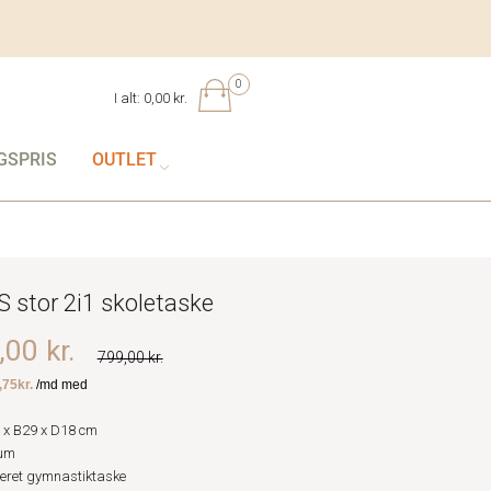
0
I alt:
0,00 kr.
GSPRIS
OUTLET
 stor 2i1 skoletaske
00 kr.
799,00 kr.
 x B29 x D18 cm
rum
reret gymnastiktaske