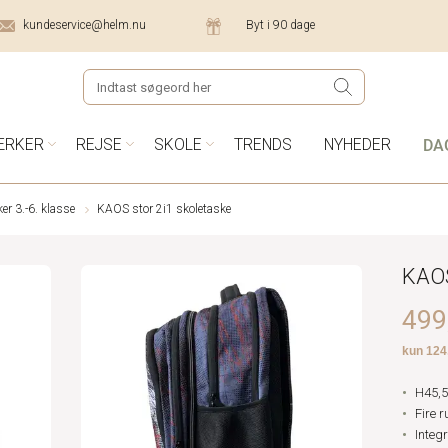
kundeservice@helm.nu
Byt i 90 dage
DA
ÆRKER
REJSE
SKOLE
TRENDS
NYHEDER
er 3.-6. klasse
KAOS stor 2i1 skoletaske
KAOS
499,
H45,5
Fire 
Integ