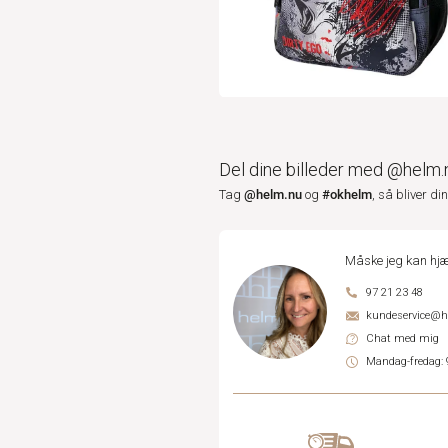
Del dine billeder med @helm.
@helm.nu
#okhelm
Tag
og
, så bliver di
Måske jeg kan hjæ
97 21 23 48
kundeservice@
Chat med mig
Mandag-fredag: 