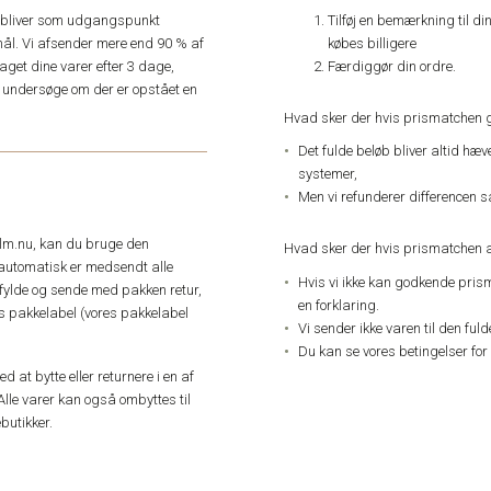
Tilføj en bemærkning til di
e, bliver som udgangspunkt
købes billigere
ål. Vi afsender mere end 90 % af
Færdiggør din ordre.
get dine varer efter 3 dage,
an undersøge om der er opstået en
Hvad sker der hvis prismatchen 
Det fulde beløb bliver altid hæ
systemer,
Men vi refunderer differencen s
elm.nu, kan du bruge den
Hvad sker der hvis prismatchen a
automatisk er medsendt alle
Hvis vi ikke kan godkende pris
dfylde og sende med pakken retur,
en forklaring.
res pakkelabel (vores pakkelabel
Vi sender ikke varen til den ful
Du kan se vores betingelser for
 at bytte eller returnere i en af
Alle varer kan også ombyttes til
butikker.