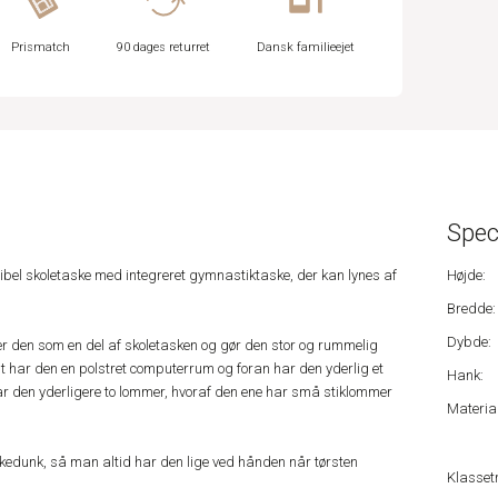
Prismatch
90 dages returret
Dansk familieejet
Spec
ibel skoletaske med integreret gymnastiktaske, der kan lynes af
Højde:
Bredde:
Dybde:
 den som en del af skoletasken og gør den stor og rummelig
t har den en polstret computerrum og foran har den yderlig et
Hank:
r den yderligere to lommer, hvoraf den ene har små stiklommer
Material
ikkedunk, så man altid har den lige ved hånden når tørsten
Klassetr