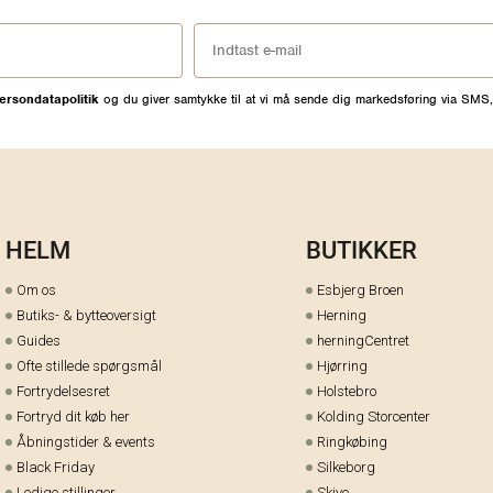
ersondatapolitik
og du giver samtykke til at vi må sende dig markedsføring via SMS,
HELM
BUTIKKER
Om os
Esbjerg Broen
Butiks- & bytteoversigt
Herning
Guides
herningCentret
Ofte stillede spørgsmål
Hjørring
Fortrydelsesret
Holstebro
Fortryd dit køb her
Kolding Storcenter
Åbningstider & events
Ringkøbing
Black Friday
Silkeborg
Ledige stillinger
Skive