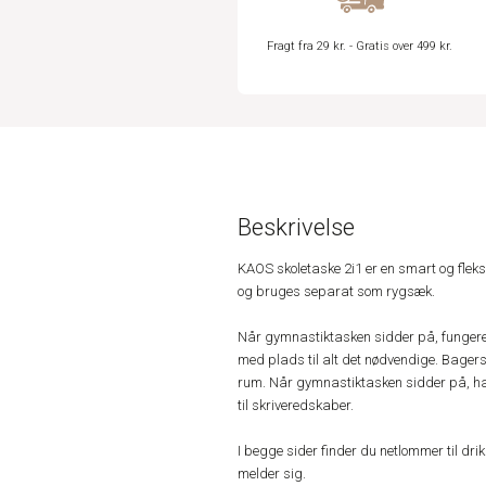
Fragt fra 29 kr. - Gratis over 499 kr.
Beskrivelse
KAOS skoletaske 2i1 er en smart og fleks
og bruges separat som rygsæk.
Når gymnastiktasken sidder på, fungerer
med plads til alt det nødvendige. Bagers
rum. Når gymnastiktasken sidder på, ha
til skriveredskaber.
I begge sider finder du netlommer til dr
melder sig.