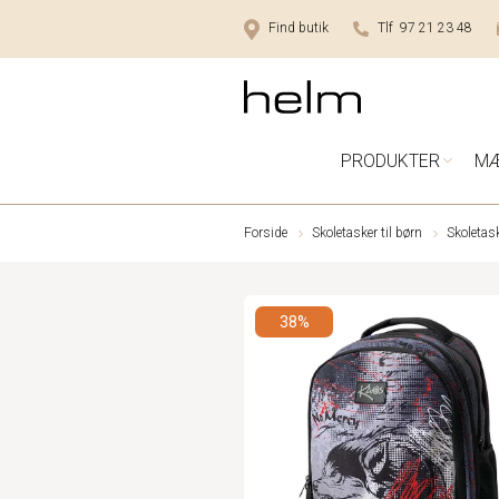
Find butik
Tlf 97 21 23 48
PRODUKTER
M
Forside
Skoletasker til børn
Skoletask
38%