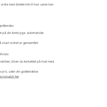
n ordre med direkte link til hvor varen kan
godkendes:
vet på din konto pga. automatiske
å snart ordren er gennemført.
fvises:
matchen, bliver du kontaktet på mail med
de pris, uden din godkendelse.
prismatch her
.