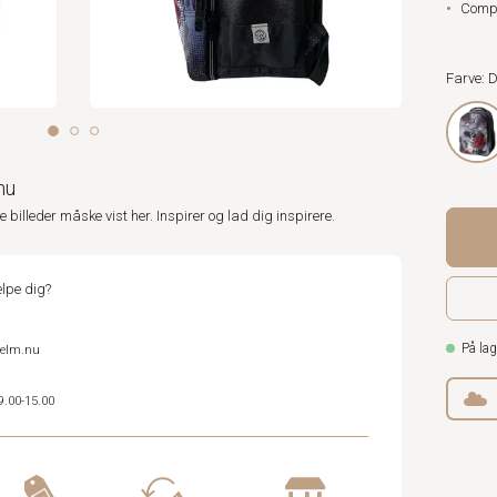
Comp
Farve: 
nu
ne billeder måske vist her. Inspirer og lad dig inspirere.
lpe dig?
På lag
helm.nu
9.00-15.00