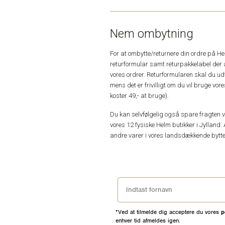
Nem ombytning
For at ombytte/returnere din ordre på H
returformular samt returpakkelabel der 
vores ordrer. Returformularen skal du u
mens det er frivilligt om du vil bruge vo
koster 49,- at bruge).
Du kan selvfølgelig også spare fragten ved
vores 12 fysiske Helm butikker i Jylland. 
andre varer i vores landsdækkende bytte
*Ved at tilmelde dig acceptere du vores
p
enhver tid afmeldes igen.