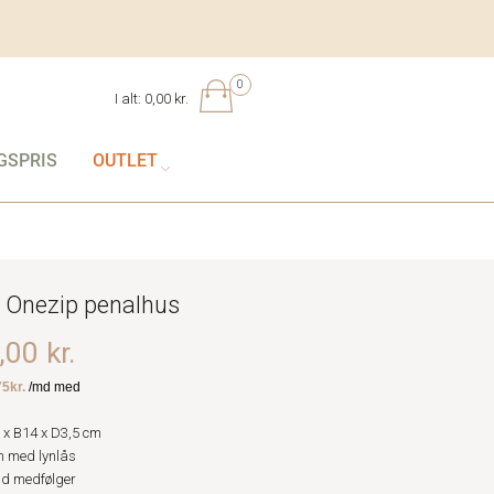
0
I alt:
0,00 kr.
GSPRIS
OUTLET
 Onezip penalhus
00 kr.
 x B14 x D3,5 cm
m med lynlås
ld medfølger