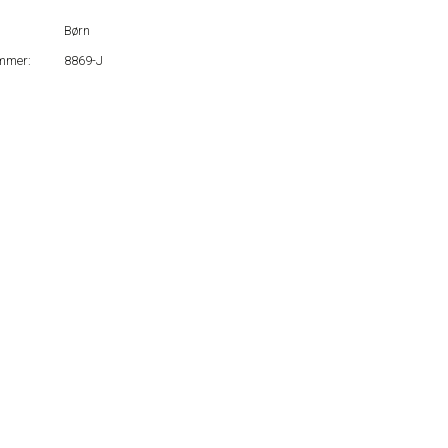
Børn
mmer:
8869-J