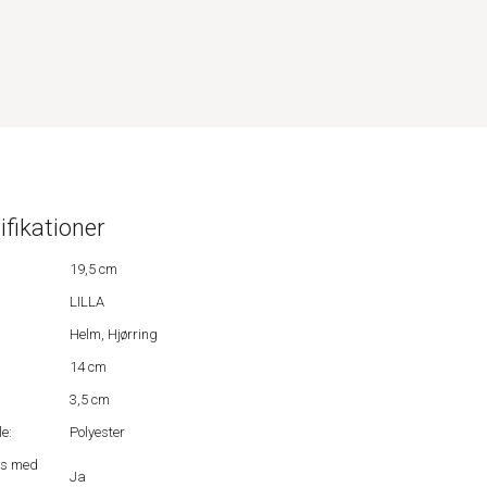
ifikationer
19,5 cm
LILLA
Helm, Hjørring
14 cm
3,5 cm
e:
Polyester
us med
Ja