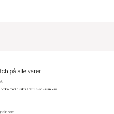
ch på alle varer
køb
n ordre med direkte link til hvor varen kan
godkendes: