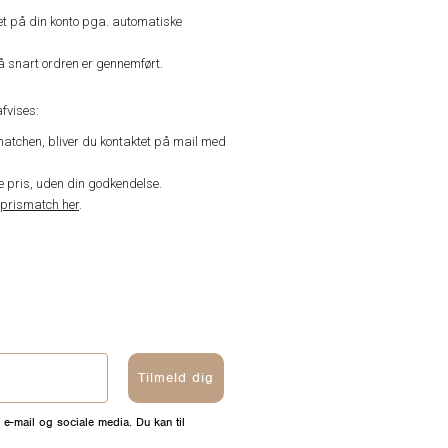
vet på din konto pga. automatiske
å snart ordren er gennemført.
fvises:
matchen, bliver du kontaktet på mail med
de pris, uden din godkendelse.
prismatch her
.
Tilmeld dig
 e-mail og sociale media. Du kan til