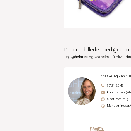
Del dine billeder med @helm.
@helm.nu
#okhelm
Tag
og
, så bliver di
Måske jeg kan hjæ
97 21 23 48
kundeservice@
Chat med mig
Mandag-fredag: 