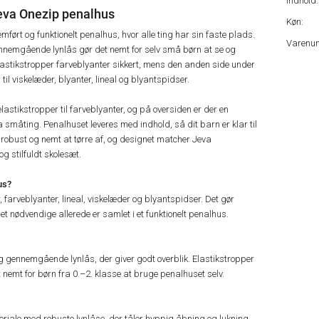
indhold:
eva Onezip penalhus
Køn:
ført og funktionelt penalhus, hvor alle ting har sin faste plads.
Varenu
nemgående lynlås gør det nemt for selv små børn at se og
elastikstropper farveblyanter sikkert, mens den anden side under
il viskelæder, blyanter, lineal og blyantspidser.
stikstropper til farveblyanter, og på oversiden er der en
 småting. Penalhuset leveres med indhold, så dit barn er klar til
r robust og nemt at tørre af, og designet matcher Jeva
og stilfuldt skolesæt.
us?
farveblyanter, lineal, viskelæder og blyantspidser. Det gør
et nødvendige allerede er samlet i et funktionelt penalhus.
g gennemgående lynlås, der giver godt overblik. Elastikstropper
t nemt for børn fra 0.–2. klasse at bruge penalhuset selv.
teriale med robuste lynlåse, der tåler hyppig åbning og lukning.