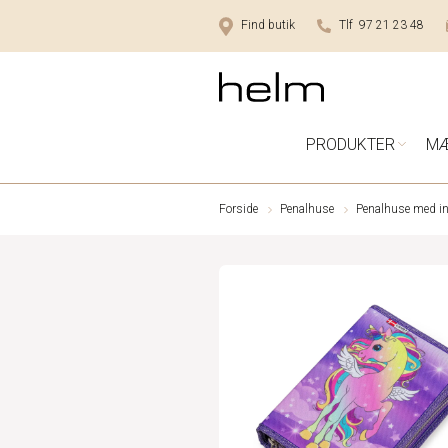
Find butik
Tlf 97 21 23 48
PRODUKTER
M
Forside
Penalhuse
Penalhuse med i