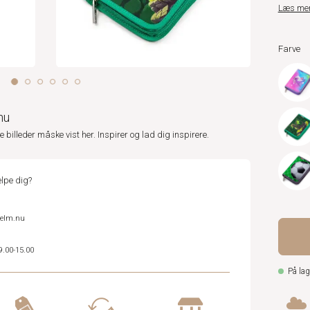
Læs me
Farve
nu
ne billeder måske vist her. Inspirer og lad dig inspirere.
lpe dig?
helm.nu
9.00-15.00
På lag