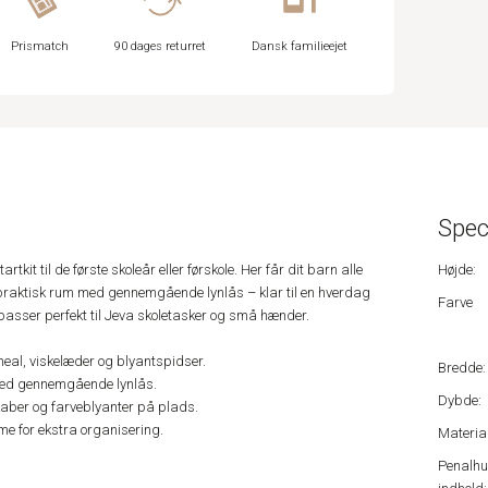
Prismatch
90 dages returret
Dansk familieejet
Spec
tkit til de første skoleår eller førskole. Her får dit barn alle
Højde:
praktisk rum med gennemgående lynlås – klar til en hverdag
Farve
 passer perfekt til Jeva skoletasker og små hænder.
ineal, viskelæder og blyantspidser.
Bredde:
med gennemgående lynlås.
Dybde:
skaber og farveblyanter på plads.
me for ekstra organisering.
Material
Penalh