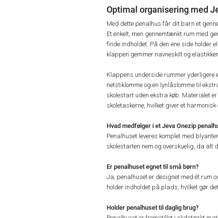
Optimal organisering med J
Med dette penalhus får dit barn et gennem
Et enkelt, men gennemtænkt rum med gen
finde indholdet. På den ene side holder 
klappen gemmer navneskilt og elastikker t
Klappens underside rummer yderligere ela
netstiklomme og en lynlåslomme til ekstra
skolestart uden ekstra køb. Materialet e
skoletaskerne, hvilket giver et harmonisk 
Hvad medfølger i et Jeva Onezip penalh
Penalhuset leveres komplet med blyanter, 
skolestarten nem og overskuelig, da alt d
Er penalhuset egnet til små børn?
Ja, penalhuset er designet med ét rum o
holder indholdet på plads, hvilket gør de
Holder penalhuset til daglig brug?
Penalhuset er fremstillet i slidstærkt ma