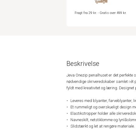
Fragt fra 29 kr. - Gratis over 499 kr.
Beskrivelse
Jeva Onezip penalhuset er det perfekte star
nødvendige skriveredskaber samlet i ét 
fyldt med kreativitet og læring. Designet
Leveres med blyanter, farveblyanter, l
Et rummeligt og overskueligt design 
Elastikstropper holder alle skrivered
Navneskilt, netstiklomme og lynlåslom
Slidstærkt og let at rengøre materiale.