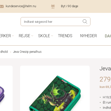
kundeservice@helm.nu
Byt i 90 dage
DA
ÆRKER
REJSE
SKOLE
TRENDS
NYHEDER
ndhold
Jeva Onezip penalhus
Jeva
279,
H19,5
Ét ru
Indho