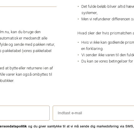
Det fulde beløb bliver altid hæ
systemer,
Men vi refunderer differencen s
elm.nu, kan du bruge den
Hvad sker der hvis prismatchen a
automatisk er medsendt alle
Hvis vi ikke kan godkende pris
dfylde og sende med pakken retur,
en forklaring.
res pakkelabel (vores pakkelabel
Vi sender ikke varen til den ful
Du kan se vores betingelser for
 at bytte eller returnere i en af
Alle varer kan også ombyttes til
butikker.
ersondatapolitik
og du giver samtykke til at vi må sende dig markedsføring via SMS,