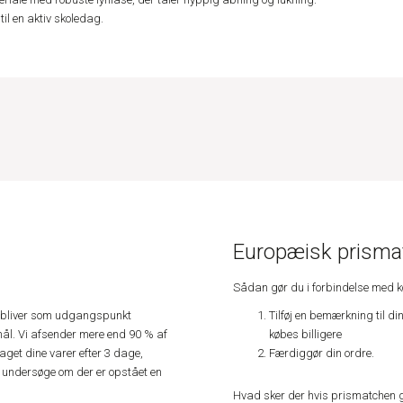
 til en aktiv skoledag.
Europæisk prismat
Sådan gør du i forbindelse med 
Tilføj en bemærkning til di
e, bliver som udgangspunkt
købes billigere
ål. Vi afsender mere end 90 % af
Færdiggør din ordre.
get dine varer efter 3 dage,
an undersøge om der er opstået en
Hvad sker der hvis prismatchen 