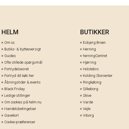
HELM
BUTIKKER
Om os
Esbjerg Broen
Butiks- & bytteoversigt
Herning
Guides
herningCentret
Ofte stillede spørgsmål
Hjørring
Fortrydelsesret
Holstebro
Fortryd dit køb her
Kolding Storcenter
Åbningstider & events
Ringkøbing
Black Friday
Silkeborg
Ledige stillinger
Skive
Om cookies på helm.nu
Varde
Handelsbetingelser
Vejle
Gavekort
Viborg
Cookie-præferencer