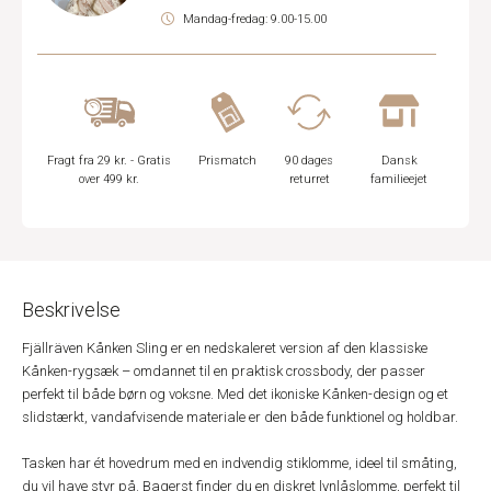
Mandag-fredag: 9.00-15.00
Fragt fra 29 kr. - Gratis
Prismatch
90 dages
Dansk
over 499 kr.
returret
familieejet
Beskrivelse
Fjällräven Kånken Sling er en nedskaleret version af den klassiske
Kånken-rygsæk – omdannet til en praktisk crossbody, der passer
perfekt til både børn og voksne. Med det ikoniske Kånken-design og et
slidstærkt, vandafvisende materiale er den både funktionel og holdbar.
Tasken har ét hovedrum med en indvendig stiklomme, ideel til småting,
du vil have styr på. Bagerst finder du en diskret lynlåslomme, perfekt til