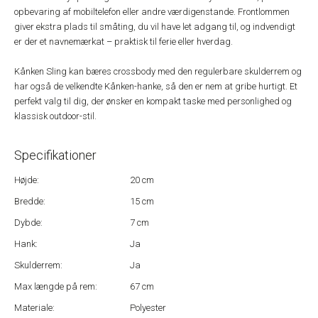
opbevaring af mobiltelefon eller andre værdigenstande. Frontlommen
giver ekstra plads til småting, du vil have let adgang til, og indvendigt
er der et navnemærkat – praktisk til ferie eller hverdag.
Kånken Sling kan bæres crossbody med den regulerbare skulderrem og
har også de velkendte Kånken-hanke, så den er nem at gribe hurtigt. Et
perfekt valg til dig, der ønsker en kompakt taske med personlighed og
klassisk outdoor-stil.
Specifikationer
Højde:
20 cm
Bredde:
15 cm
Dybde:
7 cm
Hank:
Ja
Skulderrem:
Ja
Max længde på rem:
67 cm
Materiale:
Polyester