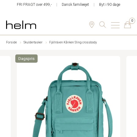
FRI FRAGT over 499,-
Dansk familieejet
Byt i 90 dage
0
Forside
Skuldertasker
Fjällräven Kånken Sling crossbody
Dagspris