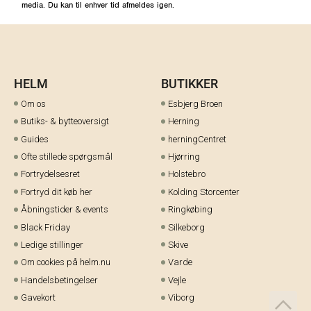
media. Du kan til enhver tid afmeldes igen.
HELM
BUTIKKER
Om os
Esbjerg Broen
Butiks- & bytteoversigt
Herning
Guides
herningCentret
Ofte stillede spørgsmål
Hjørring
Fortrydelsesret
Holstebro
Fortryd dit køb her
Kolding Storcenter
Åbningstider & events
Ringkøbing
Black Friday
Silkeborg
Ledige stillinger
Skive
Om cookies på helm.nu
Varde
Handelsbetingelser
Vejle
Gavekort
Viborg