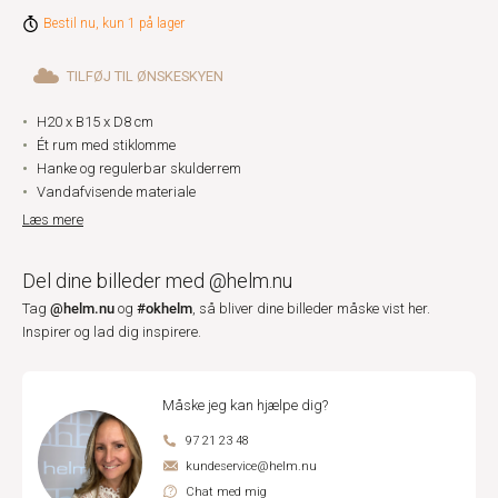
Bestil nu, kun 1 på lager
TILFØJ TIL ØNSKESKYEN
H20 x B15 x D8 cm
Ét rum med stiklomme
Hanke og regulerbar skulderrem
Vandafvisende materiale
Læs mere
Del dine billeder med @helm.nu
@helm.nu
#okhelm
Tag
og
, så bliver dine billeder måske vist her.
Inspirer og lad dig inspirere.
Måske jeg kan hjælpe dig?
97 21 23 48
kundeservice@helm.nu
Chat med mig