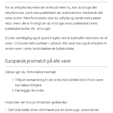
For at ombytte/returnere din ordre på Helm.nu, kan du bruge den
returformular samt returpakkelabel der automatisk er medsendt alle
vores ordrer. Returformularen skal du udfylde og sende med pakken
retur, mens det er frivilligt om du vil bruge vores pakkelabel (vores
pakkelabel koster 49,- at bruge).
Du kan selvfølgelig også spare fragten ved at bytte eller returnere i en af
vores 12 fysiske Helm butikker i Jylland. Alle varer kan også ombyttes til
andre varer i vores landsdækkende byttebutikker.
Europæisk prismatch på alle varer
Sådan gør du i forbindelse med køb
Tilføj en bemærkning til din ordre med direkte link til hvor varen
kan købes billigere
Færdiggør din ordre.
Hvad sker der hvis prismatchen godkendes:
Det fulde beløb bliver altid hævet på din konto pga. automatiske