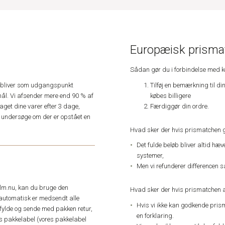
Europæisk prismat
Sådan gør du i forbindelse med 
Tilføj en bemærkning til di
e, bliver som udgangspunkt
købes billigere
ål. Vi afsender mere end 90 % af
Færdiggør din ordre.
get dine varer efter 3 dage,
an undersøge om der er opstået en
Hvad sker der hvis prismatchen 
Det fulde beløb bliver altid hæ
systemer,
Men vi refunderer differencen s
elm.nu, kan du bruge den
Hvad sker der hvis prismatchen a
automatisk er medsendt alle
Hvis vi ikke kan godkende pris
dfylde og sende med pakken retur,
en forklaring.
res pakkelabel (vores pakkelabel