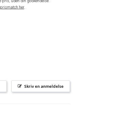
de pris, uden din godkendelse.
prismatch her
.
l
Skriv en anmeldelse