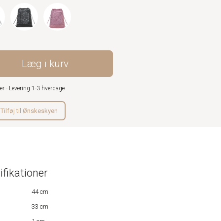
Læg i kurv
er - Levering 1-3 hverdage
Tilføj til Ønskeskyen
ifikationer
44 cm
33 cm