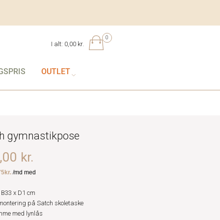
0
I alt:
0,00 kr.
GSPRIS
OUTLET
h gymnastikpose
00 kr.
 B33 x D1 cm
ontering på Satch skoletaske
mme med lynlås