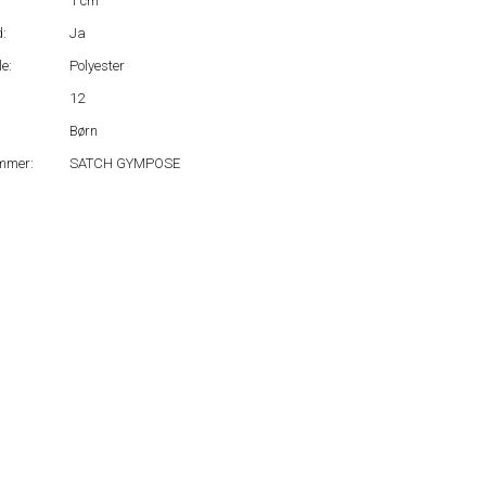
1 cm
:
Ja
e:
Polyester
12
Børn
mmer:
SATCH GYMPOSE