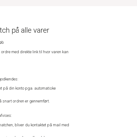
ch på alle varer
køb
n ordre med direkte link til hvor varen kan
godkendes:
vet på din konto pga. automatiske
å snart ordren er gennemført.
fvises:
matchen, bliver du kontaktet på mail med