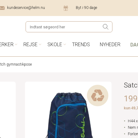
kundeservice@helm.nu
Byt i 90 dage
DA
ÆRKER
REJSE
SKOLE
TRENDS
NYHEDER
atch gymnastikpose
Satc
199,
H44 x
Nem m
Forlo