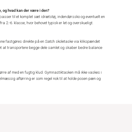
, og hvad kan der være i den?
asser til et komplet sæt idrætstøj, indendørssko og eventuelt en
 fra 2.-6. klasse, hvor behovet typisk er let og overskueligt.
nne fastgøres direkte på en Satch skoletaske via klikspændet
et at transportere begge dele samlet og skaber bedre balance
tørre af med en fugtig klud. Gymnastiktasken må ikke vaskes i
elmæssig aftørring er som regel nok til at holde posen pæn og