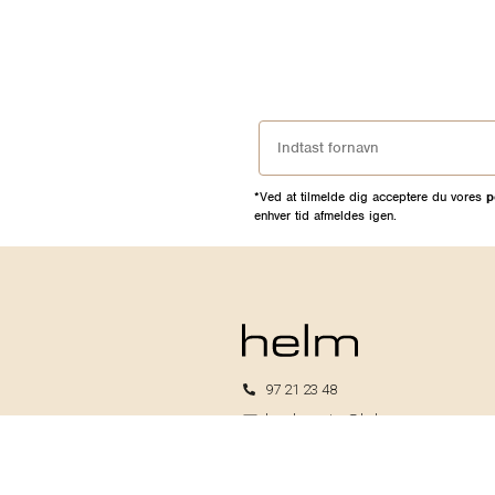
*Ved at tilmelde dig acceptere du vores
p
enhver tid afmeldes igen.
97 21 23 48
kundeservice@helm.nu
Mandag-fredag: 9.00-15.00