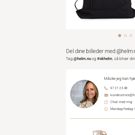
Del dine billeder med @helm.
@helm.nu
#okhelm
Tag
og
, så bliver di
Måske jeg kan hjæ
97 21 23 48
kundeservice@
Chat med mig
Mandag-fredag: 