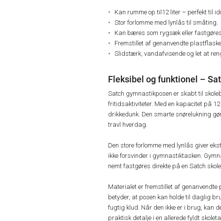
Kan rumme op til12 liter – perfekt til id
Stor forlomme med lynlås til småting.
Kan bæres som rygsæk eller fastgøres
Fremstillet af genanvendte plastflaske
Slidstærk, vandafvisende og let at ren
Fleksibel og funktionel – Sa
Satch gymnastikposen er skabt til skolebø
fritidsaktiviteter. Med en kapacitet på 12 
drikkedunk. Den smarte snørelukning gør 
travl hverdag.
Den store forlomme med lynlås giver ekst
ikke forsvinder i gymnastiktasken. Gymn
nemt fastgøres direkte på en Satch skole
Materialet er fremstillet af genanvendte
betyder, at posen kan holde til daglig br
fugtig klud. Når den ikke er i brug, kan 
praktisk detalje i en allerede fyldt skolet