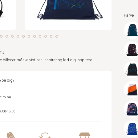
Farve
nu
ne billeder måske vist her. Inspirer og lad dig inspirere.
lpe dig?
helm.nu
9.00-15.00