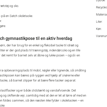
Dybde:
rætstøj og sko.
Recycled
Material
 på en Satch skoletaske.
r.
Liter:
gøre.
Køn:
Varenu
tch gymnastikpose til en aktiv hverdag
rn, der har brug for en enkel og fleksibel taske til idræt og
liter er der god plads til træningstøj, indendørssko og en lille
det nemt for barnet selv at åbne og lukke posen – også i en
ra opbevaringsplads til mobil, nøgler eller lignende, så småting
astikposen kan bæres på ryggen ved hjælp af snørerne eller
taske, så barnet slipper for at bære flere tasker separat.
 plastflasker og er både slidstærkt og vandafvisende. Det
ug og skiftende vejr, samtidig med at den er let at tørre af med en
den foldes sammen, så den næsten ikke fylder i skoletasken – en
aske.