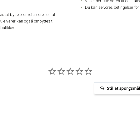
Vi sender ikke varen til den ful
Du kan se vores betingelser for
 at bytte eller returnere i en af
Alle varer kan også ombyttes til
butikker.
Stil et spørgsmå