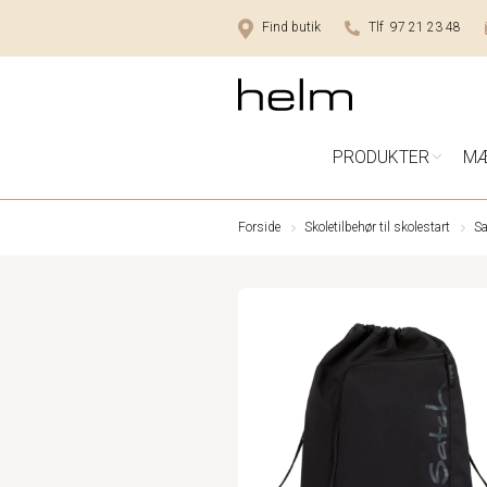
Find butik
Tlf 97 21 23 48
PRODUKTER
M
Forside
Skoletilbehør til skolestart
S