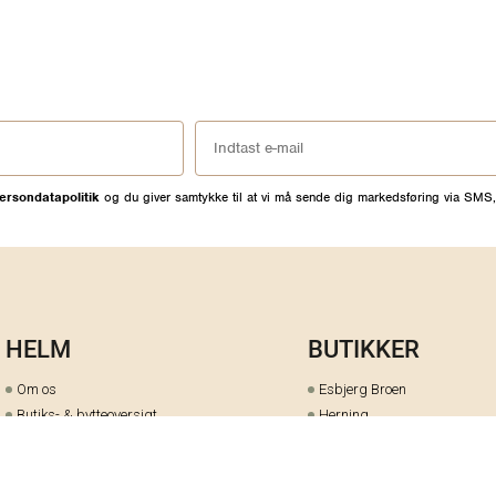
ersondatapolitik
og du giver samtykke til at vi må sende dig markedsføring via SMS,
HELM
BUTIKKER
Om os
Esbjerg Broen
Butiks- & bytteoversigt
Herning
Guides
herningCentret
Ofte stillede spørgsmål
Hjørring
Fortrydelsesret
Holstebro