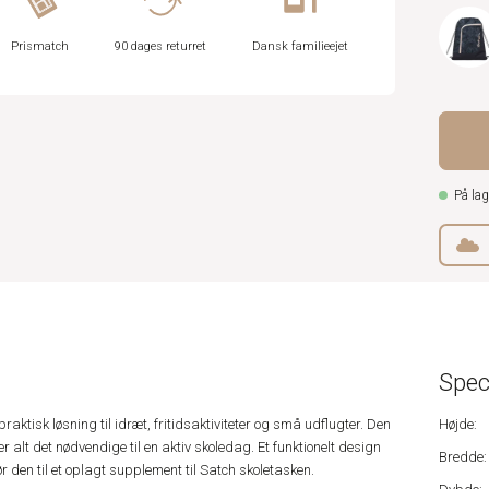
Prismatch
90 dages returret
Dansk familieejet
På lag
Spec
aktisk løsning til idræt, fritidsaktiviteter og små udflugter. Den
Højde:
 alt det nødvendige til en aktiv skoledag. Et funktionelt design
Bredde:
 den til et oplagt supplement til Satch skoletasken.