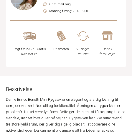
Chat med mig
Mandag-fredag: 9.00-15.00
Fragt fra 29 kr. - Gratis
Prismatch
90 dages
Dansk
over 499 kr.
returret
familieejet
Beskrivelse
Denne Enrico Benetti Mini Rygsæk er en elegant og alsidig løsning til
dem, der ønsker både stil og funktionalitet. Åbningen af rygsækken er
problemfri takket være lynlåsen. Dette gør det nemt at få adgang til dine
ejendele, uanset hvor du er på vej hen. Rygsækken har ikke mindre end
tre store lynlåsrum, der giver dig rigelig plads til at opbevare dine
nødvendigheder. Du kan nemt organisere alt fra bøger, snacks og