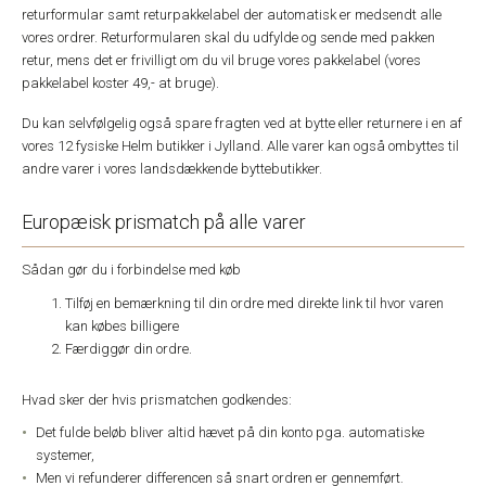
returformular samt returpakkelabel der automatisk er medsendt alle
vores ordrer. Returformularen skal du udfylde og sende med pakken
retur, mens det er frivilligt om du vil bruge vores pakkelabel (vores
pakkelabel koster 49,- at bruge).
Du kan selvfølgelig også spare fragten ved at bytte eller returnere i en af
vores 12 fysiske Helm butikker i Jylland. Alle varer kan også ombyttes til
andre varer i vores landsdækkende byttebutikker.
Europæisk prismatch på alle varer
Sådan gør du i forbindelse med køb
Tilføj en bemærkning til din ordre med direkte link til hvor varen
kan købes billigere
Færdiggør din ordre.
Hvad sker der hvis prismatchen godkendes:
Det fulde beløb bliver altid hævet på din konto pga. automatiske
systemer,
Men vi refunderer differencen så snart ordren er gennemført.