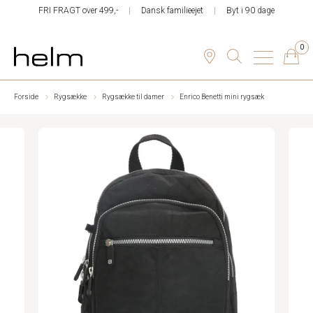
FRI FRAGT over 499,-
Dansk familieejet
Byt i 90 dage
0
Forside
Rygsække
Rygsække til damer
Enrico Benetti mini rygsæk