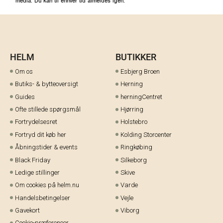
media. Du kan til enhver tid afmeldes igen.
HELM
BUTIKKER
Om os
Esbjerg Broen
Butiks- & bytteoversigt
Herning
Guides
herningCentret
Ofte stillede spørgsmål
Hjørring
Fortrydelsesret
Holstebro
Fortryd dit køb her
Kolding Storcenter
Åbningstider & events
Ringkøbing
Black Friday
Silkeborg
Ledige stillinger
Skive
Om cookies på helm.nu
Varde
Handelsbetingelser
Vejle
Gavekort
Viborg
Cookie-præferencer