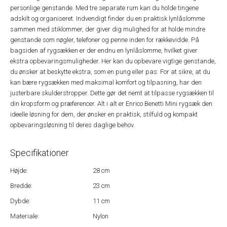
personlige genstande. Med tre separate rum kan du holde tingene
adskilt og organiseret. Indvendigt finder du en praktisk lynlåslomme
sammen med stiklommer, der giver dig mulighed for at holde mindre
genstande som nøgler, telefoner og penne inden for rækkevidde. På
bagsiden af rygsækken er der endnu en lynlåslomme, hvilket giver
ekstra opbevaringsmuligheder. Her kan du opbevare vigtige genstande,
du ønsker at beskytte ekstra, som en pung eller pas. For at sikre, at du
kan bære rygsækken med maksimal komfort og tilpasning, har den
justerbare skulderstropper. Dette gør det nemt at tilpasse rygsækken til
din kropsform og præferencer. Alt i alt er Enrico Benetti Mini rygsæk den
ideelle løsning for dem, der ønsker en praktisk, stilfuld og kompakt
opbevaringsløsning til deres daglige behov.
Specifikationer
Højde:
28 cm
Bredde:
23 cm
Dybde:
11 cm
Materiale:
Nylon