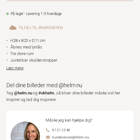
På lager - Levering 1-3 hverdage
TILFØJ TIL ØNSKESKYEN
H28 x B23 x D11 cm
Åbnes med lynlås
Tre store rum
Justerbar skulderstropper
Læs mere
Del dine billeder med @helm.nu
@helm.nu
#okhelm
Tag
og
, så bliver dine billeder måske vist her.
Inspirer og lad dig inspirere.
Måske jeg kan hjælpe dig?
97 21 23 48
kundeservice@helm.nu