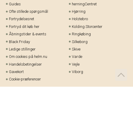
Guides
herningCentret
Ofte stillede spørgsmål
Hjørring
Fortrydelsesret
Holstebro
Fortryd dit køb her
Kolding Storcenter
Åbningstider & events
Ringkøbing
Black Friday
Silkeborg
Ledige stillinger
Skive
Om cookies på helm.nu
Varde
Handelsbetingelser
Vejle
Gavekort
Viborg
Cookie-præferencer
Telefon:
97 21 23 48
Email:
kundeservice@helm.nu
Mandag-fredag: 9.00-15.00