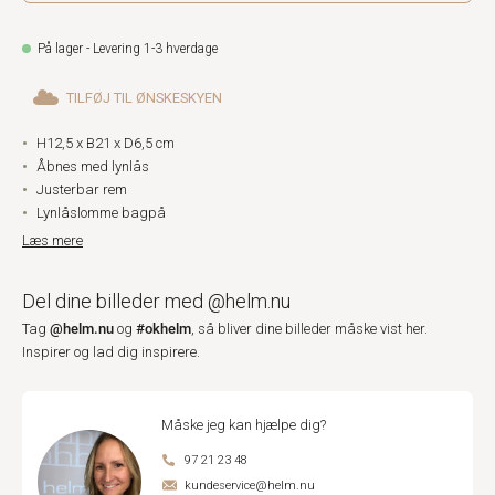
På lager - Levering 1-3 hverdage
TILFØJ TIL ØNSKESKYEN
H12,5 x B21 x D6,5 cm
Åbnes med lynlås
Justerbar rem
Lynlåslomme bagpå
Læs mere
Del dine billeder med @helm.nu
@helm.nu
#okhelm
Tag
og
, så bliver dine billeder måske vist her.
Inspirer og lad dig inspirere.
Måske jeg kan hjælpe dig?
97 21 23 48
kundeservice@helm.nu