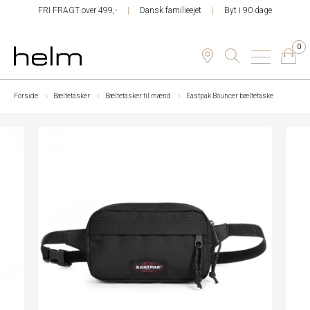
FRI FRAGT over 499,-
Dansk familieejet
Byt i 90 dage
0
Forside
Bæltetasker
Bæltetasker til mænd
Eastpak Bouncer bæltetaske