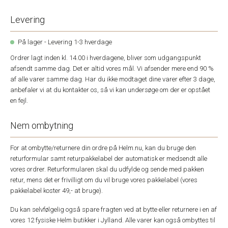
Levering
På lager - Levering 1-3 hverdage
Ordrer lagt inden kl. 14.00 i hverdagene, bliver som udgangspunkt
afsendt samme dag. Det er altid vores mål. Vi afsender mere end 90 %
af alle varer samme dag. Har du ikke modtaget dine varer efter 3 dage,
anbefaler vi at du kontakter os, så vi kan undersøge om der er opstået
en fejl.
Nem ombytning
For at ombytte/returnere din ordre på Helm.nu, kan du bruge den
returformular samt returpakkelabel der automatisk er medsendt alle
vores ordrer. Returformularen skal du udfylde og sende med pakken
retur, mens det er frivilligt om du vil bruge vores pakkelabel (vores
pakkelabel koster 49,- at bruge).
Du kan selvfølgelig også spare fragten ved at bytte eller returnere i en af
vores 12 fysiske Helm butikker i Jylland. Alle varer kan også ombyttes til