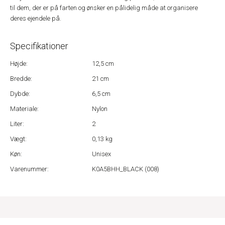
til dem, der er på farten og ønsker en pålidelig måde at organisere
deres ejendele på.
Specifikationer
Højde:
12,5 cm
Bredde:
21 cm
Dybde:
6,5 cm
Materiale:
Nylon
Liter:
2
Vægt:
0,13 kg
Køn:
Unisex
Varenummer:
K0A5BHH_BLACK (008)