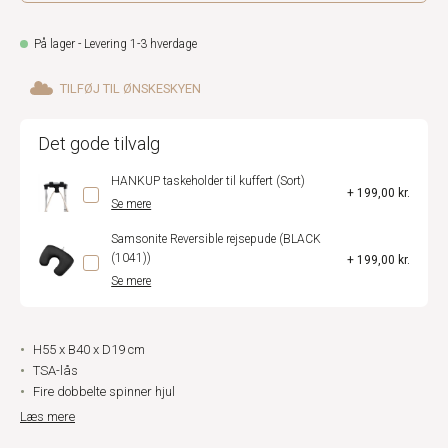
På lager - Levering 1-3 hverdage
TILFØJ TIL ØNSKESKYEN
Det gode tilvalg
HANKUP taskeholder til kuffert (Sort)
+ 199,00 kr.
Se mere
Samsonite Reversible rejsepude (BLACK
(1041))
+ 199,00 kr.
Se mere
H55 x B40 x D19 cm
TSA-lås
Fire dobbelte spinner hjul
Læs mere