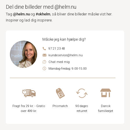
Del dine billeder med @helm.nu
@helm.nu
#okhelm
Tag
og
, så bliver dine billeder måske vist her.
Inspirer og lad dig inspirere.
Måske jeg kan hjælpe dig?
97 21 23 48
kundeservice@helm.nu
Chat med mig
Mandag-fredag: 9.00-15.00
Fragt fra 29 kr. - Gratis
Prismatch
90 dages
Dansk
over 499 kr.
returret
familieejet