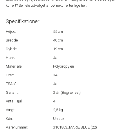
kuffert? Se hele udvalget af børnekufferter
lige her.
Specifikationer
Højde:
55 cm
Bredde:
40 cm
Dybde:
19 cm
Hank:
Ja
Materiale:
Polypropylen
Liter:
34
TSA lås:
Ja
Garanti:
3 år (Begrænset)
Antal Hjul:
4
Vægt:
2,5 kg
Køn:
Unisex
Varenummer:
3101803_MARIE BLUE (22)