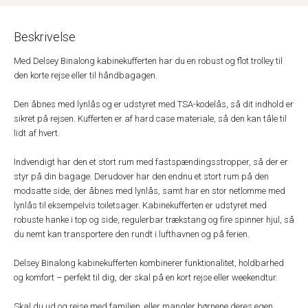
Beskrivelse
Med Delsey Binalong kabinekufferten har du en robust og flot trolley til
den korte rejse eller til håndbagagen.
Den åbnes med lynlås og er udstyret med TSA-kodelås, så dit indhold er
sikret på rejsen. Kufferten er af hard case materiale, så den kan tåle til
lidt af hvert.
Indvendigt har den et stort rum med fastspændingsstropper, så der er
styr på din bagage. Derudover har den endnu et stort rum på den
modsatte side, der åbnes med lynlås, samt har en stor netlomme med
lynlås til eksempelvis toiletsager. Kabinekufferten er udstyret med
robuste hanke i top og side, regulerbar trækstang og fire spinner hjul, så
du nemt kan transportere den rundt i lufthavnen og på ferien.
Delsey Binalong kabinekufferten kombinerer funktionalitet, holdbarhed
og komfort – perfekt til dig, der skal på en kort rejse eller weekendtur.
Skal du ud og rejse med familien, eller mangler børnene deres egen