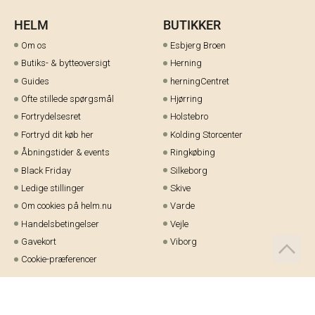
HELM
BUTIKKER
Om os
Esbjerg Broen
Butiks- & bytteoversigt
Herning
Guides
herningCentret
Ofte stillede spørgsmål
Hjørring
Fortrydelsesret
Holstebro
Fortryd dit køb her
Kolding Storcenter
Åbningstider & events
Ringkøbing
Black Friday
Silkeborg
Ledige stillinger
Skive
Om cookies på helm.nu
Varde
Handelsbetingelser
Vejle
Gavekort
Viborg
Cookie-præferencer