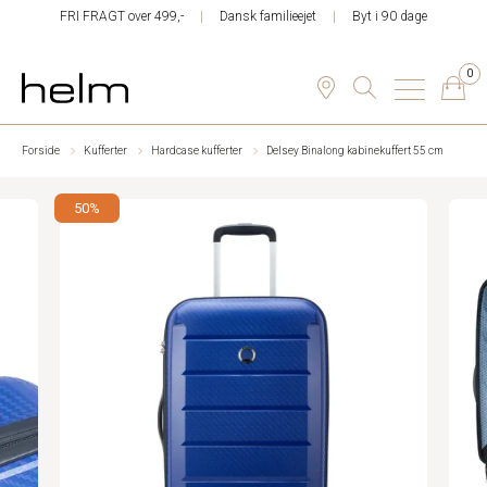
FRI FRAGT over 499,-
Dansk familieejet
Byt i 90 dage
0
Forside
Kufferter
Hardcase kufferter
Delsey Binalong kabinekuffert 55 cm
50%