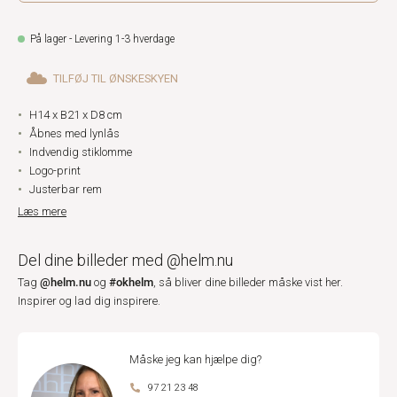
På lager - Levering 1-3 hverdage
TILFØJ TIL ØNSKESKYEN
H14 x B21 x D8 cm
Åbnes med lynlås
Indvendig stiklomme
Logo-print
Justerbar rem
Læs mere
Del dine billeder med @helm.nu
@helm.nu
#okhelm
Tag
og
, så bliver dine billeder måske vist her.
Inspirer og lad dig inspirere.
Måske jeg kan hjælpe dig?
97 21 23 48