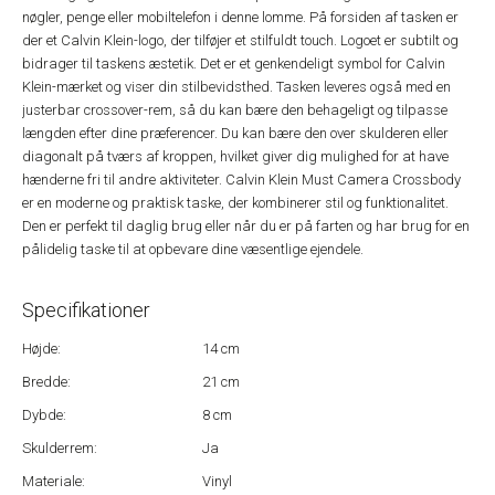
nøgler, penge eller mobiltelefon i denne lomme. På forsiden af ​​tasken er
der et Calvin Klein-logo, der tilføjer et stilfuldt touch. Logoet er subtilt og
bidrager til taskens æstetik. Det er et genkendeligt symbol for Calvin
Klein-mærket og viser din stilbevidsthed. Tasken leveres også med en
justerbar crossover-rem, så du kan bære den behageligt og tilpasse
længden efter dine præferencer. Du kan bære den over skulderen eller
diagonalt på tværs af kroppen, hvilket giver dig mulighed for at have
hænderne fri til andre aktiviteter. Calvin Klein Must Camera Crossbody
er en moderne og praktisk taske, der kombinerer stil og funktionalitet.
Den er perfekt til daglig brug eller når du er på farten og har brug for en
pålidelig taske til at opbevare dine væsentlige ejendele.
Specifikationer
Højde:
14 cm
Bredde:
21 cm
Dybde:
8 cm
Skulderrem:
Ja
Materiale:
Vinyl