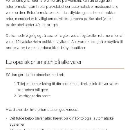
For at ombytte/returnere din ordre på Helm.nu, kan du bruge den
returformular samt returpakkelabel der automatisk er medsendt alle
vores ordrer. Returformularen skal du udfylde og sende med pakken
retur, mens det er frivilligt om du vil bruge vores pakkelabel (vores
pakkelabel koster 49,- at bruge).
Du kan selvfølgelig også spare fragten ved at bytte eller returnere i en af
vores 12 fysiske Helm butikker i Jylland. Alle varer kan også ombyttes til
andre varer i vores landsdækkende byttebutikker.
Europæisk prismatch på alle varer
Sådan gør du i forbindelse med køb
Tilføj en bemærkning til din ordre med direkte link til hvor varen
kan købes billigere
Færdiggør din ordre.
Hvad sker der hvis prismatchen godkendes:
Det fulde beløb bliver altid hævet på din konto pga. automatiske
systemer,