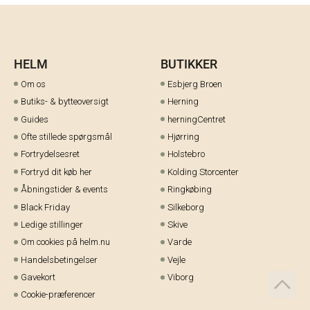
HELM
BUTIKKER
Om os
Esbjerg Broen
Butiks- & bytteoversigt
Herning
Guides
herningCentret
Ofte stillede spørgsmål
Hjørring
Fortrydelsesret
Holstebro
Fortryd dit køb her
Kolding Storcenter
Åbningstider & events
Ringkøbing
Black Friday
Silkeborg
Ledige stillinger
Skive
Om cookies på helm.nu
Varde
Handelsbetingelser
Vejle
Gavekort
Viborg
Cookie-præferencer