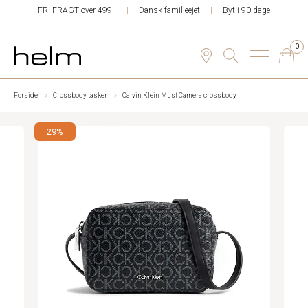
FRI FRAGT over 499,-
Dansk familieejet
Byt i 90 dage
0
Forside
Crossbody tasker
Calvin Klein Must Camera crossbody
29%