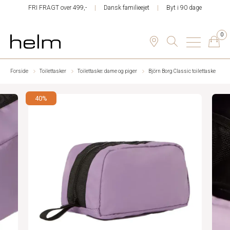
FRI FRAGT over 499,-
Dansk familieejet
Byt i 90 dage
0
Forside
Toilettasker
Toilettaske: dame og piger
Björn Borg Classic toilettaske
40%