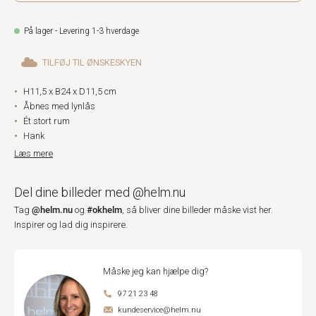
På lager - Levering 1-3 hverdage
TILFØJ TIL ØNSKESKYEN
H11,5 x B24 x D11,5 cm
Åbnes med lynlås
Ét stort rum
Hank
Læs mere
Del dine billeder med @helm.nu
@helm.nu
#okhelm
Tag
og
, så bliver dine billeder måske vist her.
Inspirer og lad dig inspirere.
Måske jeg kan hjælpe dig?
97 21 23 48
kundeservice@helm.nu