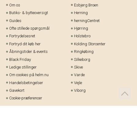
Om os
Esbjerg Broen
Butiks- & bytteoversigt
Herning
Guides
herningCentret
Ofte stillede spørgsmål
Hjørring
Fortrydelsesret
Holstebro
Fortryd dit køb her
Kolding Storcenter
Åbningstider & events
Ringkøbing
Black Friday
Silkeborg
Ledige stillinger
Skive
Om cookies på helm.nu
Varde
Handelsbetingelser
Vejle
Gavekort
Viborg
Cookie-præferencer
Telefon:
97 21 23 48