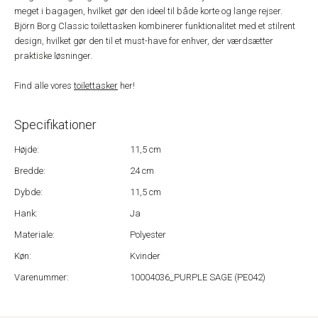
meget i bagagen, hvilket gør den ideel til både korte og lange rejser.
Björn Borg Classic toilettasken kombinerer funktionalitet med et stilrent
design, hvilket gør den til et must-have for enhver, der værdsætter
praktiske løsninger.
Find alle vores
toilettasker
her!
Specifikationer
Højde:
11,5 cm
Bredde:
24 cm
Dybde:
11,5 cm
Hank:
Ja
Materiale:
Polyester
Køn:
Kvinder
Varenummer:
10004036_PURPLE SAGE (PE042)