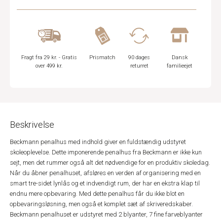
Fragt fra 29 kr. - Gratis
Prismatch
90 dages
Dansk
over 499 kr.
returret
familieejet
Beskrivelse
Beckmann penalhus med indhold giver en fuldstændig udstyret
skoleoplevelse. Dette imponerende penalhus fra Beckmann er ikke kun
sejt, men det rummer også alt det nødvendige for en produktiv skoledag.
Når du åbner penalhuset, afsløres en verden af organisering med en
smart tre-sidet lynlås og et indvendigt rum, der har en ekstra klap til
endnu mere opbevaring. Med dette penalhus får du ikke blot en
opbevaringsløsning, men også et komplet sæt af skriveredskaber.
Beckmann penalhuset er udstyret med 2 blyanter, 7 fine farveblyanter