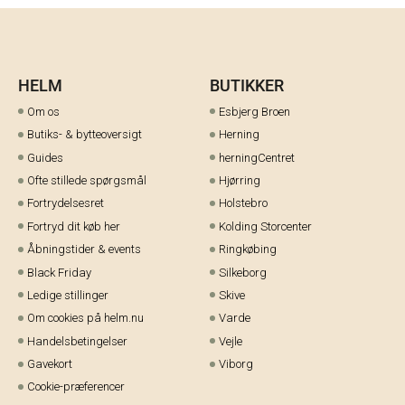
Tilmeld dig
*Ved at tilmelde dig acceptere du vores
persondatapolitik
og du giver
samtykke til at vi må sende dig markedsføring via SMS, e-mail og sociale
media. Du kan til enhver tid afmeldes igen.