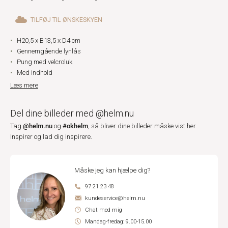
TILFØJ TIL ØNSKESKYEN
H20,5 x B13,5 x D4 cm
Gennemgående lynlås
Pung med velcroluk
Med indhold
Læs mere
Del dine billeder med @helm.nu
@helm.nu
#okhelm
Tag
og
, så bliver dine billeder måske vist her.
Inspirer og lad dig inspirere.
Måske jeg kan hjælpe dig?
97 21 23 48
kundeservice@helm.nu
Chat med mig
Mandag-fredag: 9.00-15.00