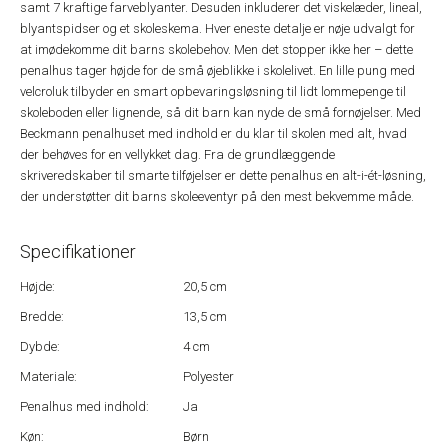
samt 7 kraftige farveblyanter. Desuden inkluderer det viskelæder, lineal,
blyantspidser og et skoleskema. Hver eneste detalje er nøje udvalgt for
at imødekomme dit barns skolebehov. Men det stopper ikke her – dette
penalhus tager højde for de små øjeblikke i skolelivet. En lille pung med
velcroluk tilbyder en smart opbevaringsløsning til lidt lommepenge til
skoleboden eller lignende, så dit barn kan nyde de små fornøjelser. Med
Beckmann penalhuset med indhold er du klar til skolen med alt, hvad
der behøves for en vellykket dag. Fra de grundlæggende
skriveredskaber til smarte tilføjelser er dette penalhus en alt-i-ét-løsning,
der understøtter dit barns skoleeventyr på den mest bekvemme måde.
Specifikationer
Højde:
20,5 cm
Bredde:
13,5 cm
Dybde:
4 cm
Materiale:
Polyester
Penalhus med indhold:
Ja
Køn:
Børn