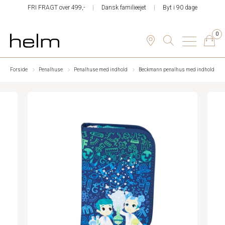
FRI FRAGT over 499,-
Dansk familieejet
Byt i 90 dage
0
Forside
Penalhuse
Penalhuse med indhold
Beckmann penalhus med indhold