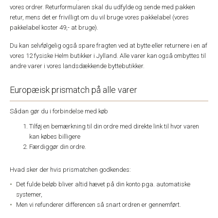
vores ordrer. Returformularen skal du udfylde og sende med pakken
retur, mens det er frivilligt om du vil bruge vores pakkelabel (vores
pakkelabel koster 49,- at bruge).
Du kan selvfølgelig også spare fragten ved at bytte eller returnere i en af
vores 12 fysiske Helm butikker i Jylland. Alle varer kan også ombyttes til
andre varer i vores landsdækkende byttebutikker.
Europæisk prismatch på alle varer
Sådan gør du i forbindelse med køb
Tilføj en bemærkning til din ordre med direkte link til hvor varen
kan købes billigere
Færdiggør din ordre.
Hvad sker der hvis prismatchen godkendes:
Det fulde beløb bliver altid hævet på din konto pga. automatiske
systemer,
Men vi refunderer differencen så snart ordren er gennemført.