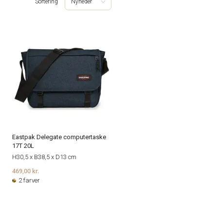
Sortering
Nyheder
Eastpak Delegate computertaske
17T 20L
H30,5 x B38,5 x D13 cm
469,00 kr.
2 farver