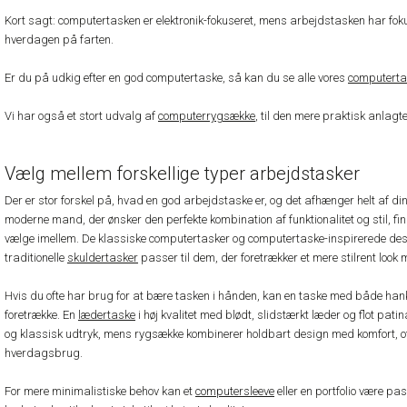
Kort sagt: computertasken er elektronik-fokuseret, mens arbejdstasken har fokus
hverdagen på farten.
Er du på udkig efter en god computertaske, så kan du se alle vores
computerta
Vi har også et stort udvalg af
computerrygsække
, til den mere praktisk anlag
Vælg mellem forskellige typer arbejdstasker
Der er stor forskel på, hvad en god arbejdstaske er, og det afhænger helt af di
moderne mand, der ønsker den perfekte kombination af funktionalitet og stil, f
vælge imellem. De klassiske computertasker og computertaske-inspirerede desig
traditionelle
skuldertasker
passer til dem, der foretrækker et mere stilrent loo
Hvis du ofte har brug for at bære tasken i hånden, kan en taske med både han
foretrække. En
lædertaske
i høj kvalitet med blødt, slidstærkt læder og flot patina
og klassisk udtryk, mens rygsække kombinerer holdbart design med komfort, of
hverdagsbrug.
For mere minimalistiske behov kan et
computersleeve
eller en portfolio være p