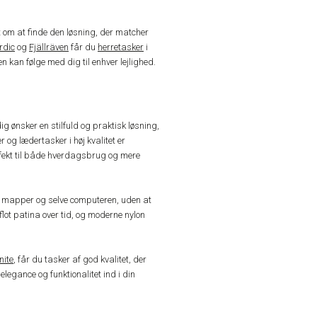
t om at finde den løsning, der matcher
ordic
og
Fjällräven
får du
herretasker
i
en kan følge med dig til enhver lejlighed.
ønsker en stilfuld og praktisk løsning,
og lædertasker i høj kvalitet er
rfekt til både hverdagsbrug og mere
de mapper og selve computeren, uden at
lot patina over tid, og moderne nylon
ite
, får du tasker af god kvalitet, der
legance og funktionalitet ind i din