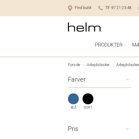
Find butik
Tlf 97 21 23 48
PRODUKTER
M
Forside
Arbejdstasker
Arbejdstasker
Farver
BLÅ
SORT
Pris