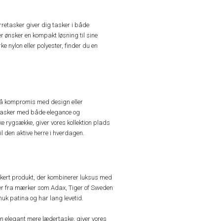
erretasker giver dig tasker i både
 ønsker en kompakt løsning til sine
ke nylon eller polyester, finder du en
på kompromis med design eller
r tasker med både elegance og
e rygsække, giver vores kollektion plads
 den aktive herre i hverdagen.
kert produkt, der kombinerer luksus med
ker fra mærker som Adax, Tiger of Sweden
 smuk patina og har lang levetid.
n elegant mere lædertaske, giver vores