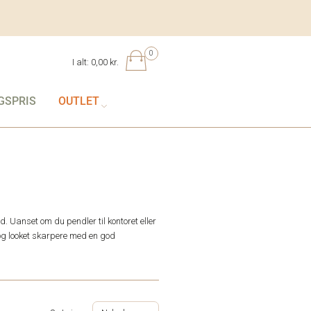
0
I alt:
0,00 kr.
GSPRIS
OUTLET
d. Uanset om du pendler til kontoret eller
 og looket skarpere med en god