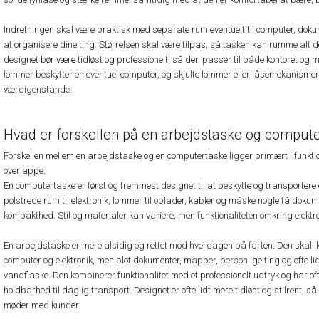
Indretningen skal være praktisk med separate rum eventuelt til computer, dokum
at organisere dine ting. Størrelsen skal være tilpas, så tasken kan rumme alt d
designet bør være tidløst og professionelt, så den passer til både kontoret og
lommer beskytter en eventuel computer, og skjulte lommer eller låsemekanismer 
værdigenstande.
Hvad er forskellen på en arbejdstaske og comput
Forskellen mellem en
arbejdstaske
og en
computertaske
ligger primært i funkti
overlappe.
En computertaske er først og fremmest designet til at beskytte og transportere 
polstrede rum til elektronik, lommer til oplader, kabler og måske nogle få dokum
kompakthed. Stil og materialer kan variere, men funktionaliteten omkring elektro
En arbejdstaske er mere alsidig og rettet mod hverdagen på farten. Den skal
computer og elektronik, men blot dokumenter, mapper, personlige ting og ofte l
vandflaske. Den kombinerer funktionalitet med et professionelt udtryk og har of
holdbarhed til daglig transport. Designet er ofte lidt mere tidløst og stilrent, s
møder med kunder.