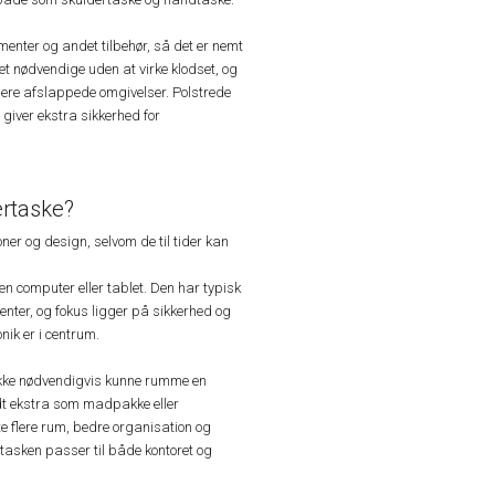
enter og andet tilbehør, så det er nemt
et nødvendige uden at virke klodset, og
 mere afslappede omgivelser. Polstrede
giver ekstra sikkerhed for
ertaske?
oner og design, selvom de til tider kan
en computer eller tablet. Den har typisk
enter, og fokus ligger på sikkerhed og
nik er i centrum.
 ikke nødvendigvis kunne rumme en
idt ekstra som madpakke eller
te flere rum, bedre organisation og
å tasken passer til både kontoret og