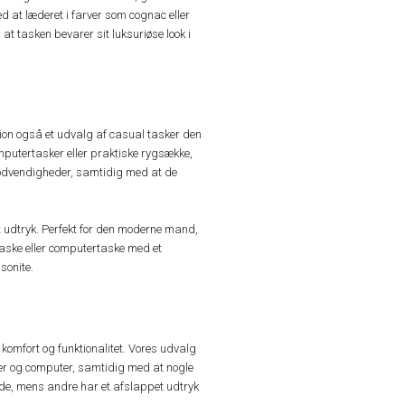
 at læderet i farver som cognac eller
 at tasken bevarer sit luksuriøse look i
ktion også et udvalg af casual tasker den
mputertasker eller praktiske rygsække,
 nødvendigheder, samtidig med at de
pet udtryk. Perfekt for den moderne mand,
staske eller computertaske med et
sonite.
omfort og funktionalitet. Vores udvalg
er og computer, samtidig med at nogle
eende, mens andre har et afslappet udtryk