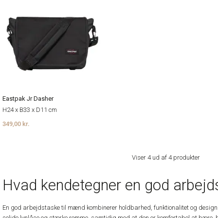
Eastpak Jr Dasher
H24 x B33 x D11 cm
349,00 kr.
Viser 4 ud af 4 produkter
Hvad kendetegner en god arbejd
En god arbejdstaske til mænd kombinerer holdbarhed, funktionalitet og design
solide lynlåse og stærke remme, samtidig med at den er komfortabel at bære