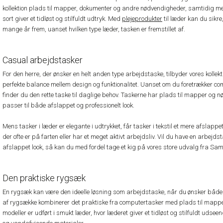
kollektion plads til mapper, dokumenter og andre nødvendigheder, samtidig med
sort giver et tidløst og stilfuldt udtryk. Med
plejeprodukter
til læder kan du sikre,
mange år frem, uanset hvilken type læder, tasken er fremstillet af.
Casual arbejdstasker
For den herre, der ønsker en helt anden type arbejdstaske, tilbyder vores kolle
perfekte balance mellem design og funktionalitet. Uanset om du foretrækker co
finder du den rette taske til daglige behov. Taskerne har plads til mapper og
passer til både afslappet og professionelt look.
Mens tasker i læder er elegante i udtrykket, får tasker i tekstil et mere afslap
der ofte er på farten eller har et meget aktivt arbejdsliv. Vil du have en arbejd
afslappet look, så kan du med fordel tage et kig på vores store udvalg fra Sam
Den praktiske rygsæk
En rygsæk kan være den ideelle løsning som arbejdstaske, når du ønsker både k
af rygsække kombinerer det praktiske fra computertasker med plads til mapp
modeller er udført i smukt læder, hvor læderet giver et tidløst og stilfuldt uds