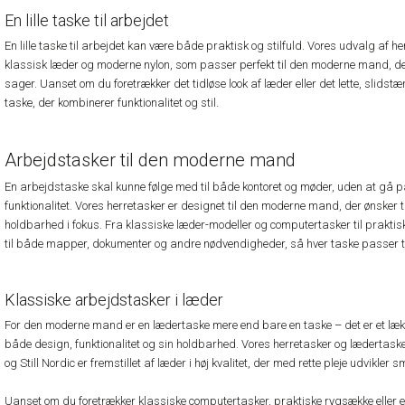
En lille taske til arbejdet
En lille taske til arbejdet kan være både praktisk og stilfuld. Vores udvalg af h
klassisk læder og moderne nylon, som passer perfekt til den moderne mand, der
sager. Uanset om du foretrækker det tidløse look af læder eller det lette, slidstær
taske, der kombinerer funktionalitet og stil.
Arbejdstasker til den moderne mand
En arbejdstaske skal kunne følge med til både kontoret og møder, uden at gå 
funktionalitet. Vores herretasker er designet til den moderne mand, der ønske
holdbarhed i fokus. Fra klassiske læder-modeller og computertasker til praktisk
til både mapper, dokumenter og andre nødvendigheder, så hver taske passer til
Klassiske arbejdstasker i læder
For den moderne mand er en lædertaske mere end bare en taske – det er et læk
både design, funktionalitet og sin holdbarhed. Vores herretasker og lædertas
og Still Nordic er fremstillet af læder i høj kvalitet, der med rette pleje udvikler
Uanset om du foretrækker klassiske computertasker, praktiske rygsække eller e