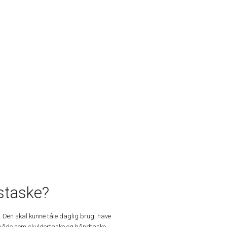
staske?
. Den skal kunne tåle daglig brug, have
, både som skuldertaske og håndtaske.