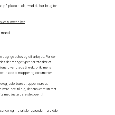
 på plads til alt, hvad du har brug for i
sker til mænd her
.
te mand.
ne daglige behov og dit arbejde. For den
indes der mange typer herretasker at
ns giver plads til elektronik, mens
k med plads til mapper og dokumenter.
ke og justerbare stropper være at
 være ideel til dig, der ønsker et stilrent
te med justerbare stropper til
assende, og materialer spænder fra bløde