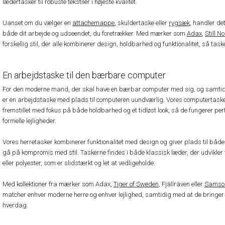
lædertasker til robuste tekstiler i højeste kvalitet.
Uanset om du vælger en
attachemappe
, skuldertaske eller
rygsæk
, handler de
både dit arbejde og udseendet, du foretrækker. Med mærker som
Adax
,
Still N
forskellig stil, der alle kombinerer design, holdbarhed og funktionalitet, så task
En arbejdstaske til den bærbare computer
For den moderne mand, der skal have en bærbar computer med sig, og samtidig 
er en arbejdstaske med plads til computeren uundværlig. Vores computertasker 
fremstillet med fokus på både holdbarhed og et tidløst look, så de fungerer pe
formelle lejligheder.
Vores herretasker kombinerer funktionalitet med design og giver plads til bå
gå på kompromis med stil. Taskerne findes i både klassisk læder, der udvikler f
eller polyester, som er slidstærkt og let at vedligeholde.
Med kollektioner fra mærker som Adax,
Tiger of Sweden
, Fjällräven eller
Samson
matcher enhver moderne herre og enhver lejlighed, samtidig med at de bringer e
hverdag.