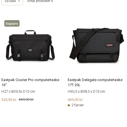
Antal produkter 4
Eastpak
Dagspris
Eastpak Courier Pro computertaske
Eastpak Delegate computertaske
16"
17T 20L
H27 x B39,5x D13 cm
H30,5 x B38,5 x D13 cm
535,00 kr.
469,00 kr.
669,00 kr.
2 farver