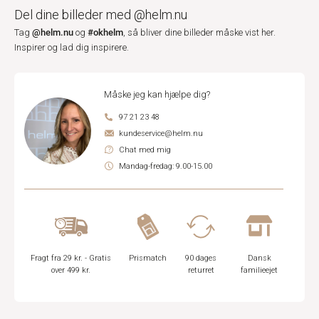
Del dine billeder med @helm.nu
@helm.nu
#okhelm
Tag
og
, så bliver dine billeder måske vist her.
Inspirer og lad dig inspirere.
Måske jeg kan hjælpe dig?
97 21 23 48
kundeservice@helm.nu
Chat med mig
Mandag-fredag: 9.00-15.00
Fragt fra 29 kr. - Gratis
Prismatch
90 dages
Dansk
over 499 kr.
returret
familieejet