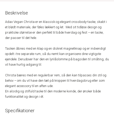
Beskrivelse
Adax Vegan Christa er en klassisk og elegant crossbody-taske, skabt i
et blødt materiale, der føles lækkert og let. Med sit tidløse design og
praktiske størrelse er den perfekt til både hverdag og fest – en taske,
der passer til det hele.
Tasken åbnes med en klap og en diskret magnetknap og er indvendigt
opdelt i tre separate rum, så du nemt kan organisere dine vigtigste
ejendele. Derudover har den en lynlåslomme på bagsiden til småting, du
vil have hurtig adgang til.
Christa bæres med en regulerbar rem, så den kan tilpasses din stil og
behov – om du vil have den tæt på kroppen til hverdagsbrug eller som
elegant accessory til en aften ude.
En alsidig og stilfuld taske til den moderne kvinde, der ønsker både
funktionalitet og design i ét.
Specifikationer