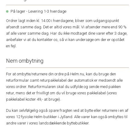
På lager - Levering 1-3 hverdage
Ordrer lagt inden kl. 14.00 i hverdagene, bliver som udgangspunkt
afsendt samme dag. Det er altid vores mål. Vi afsender mere end 90 %
af alle varer samme dag. Har du ikke modtaget dine varer efter 3 dage,
anbefaler vi at du kontakter os, så vi kan undersøge om der er opstået
en fejl.
Nem ombytning
For at ombytte/returnere din ordre på Helm.nu, kan du bruge den
returformular samt returpakkelabel der automatisk er medsendt alle
vores ordrer. Returformularen skal du udfylde og sende med pakken
retur, mens det er frivilligt om du vil bruge vores pakkelabel (vores
pakkelabel koster 49,- at bruge).
Du kan selvfølgelig også spare fragten ved at bytte eller returnere i en af
vores 12 fysiske Helm butikker i Jylland. Alle varer kan også ombyttes til
andre varer i vores landsdækkende byttebutikker.