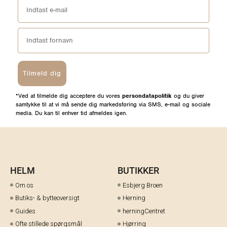
Tilmeld dig
*Ved at tilmelde dig acceptere du vores
persondatapolitik
og du giver
samtykke til at vi må sende dig markedsføring via SMS, e-mail og sociale
media. Du kan til enhver tid afmeldes igen.
HELM
BUTIKKER
Om os
Esbjerg Broen
Butiks- & bytteoversigt
Herning
Guides
herningCentret
Ofte stillede spørgsmål
Hjørring