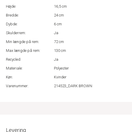
Højde:
16,5 cm
Bredde:
24 cm
Dybde:
6 cm
Skulderrem:
Ja
Min længde på rem:
72 cm
Max længde på rem:
130 cm
Recycled:
Ja
Materiale:
Polyester
Køn:
Kvinder
Varenummer:
214523_DARK BROWN
Levering