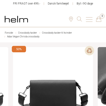
FRI FRAGT over 499,-
Dansk familieejet
Byt i 90 dage
0
Forside
Crossbody tasker
Crossbody tasker til kvinder
Adax Vegan Christa crossbody
50%