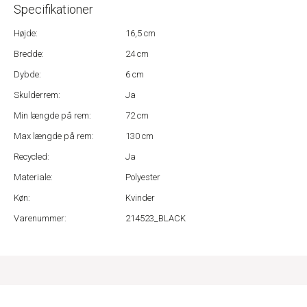
Specifikationer
Højde:
16,5 cm
Bredde:
24 cm
Dybde:
6 cm
Skulderrem:
Ja
Min længde på rem:
72 cm
Max længde på rem:
130 cm
Recycled:
Ja
Materiale:
Polyester
Køn:
Kvinder
Varenummer:
214523_BLACK