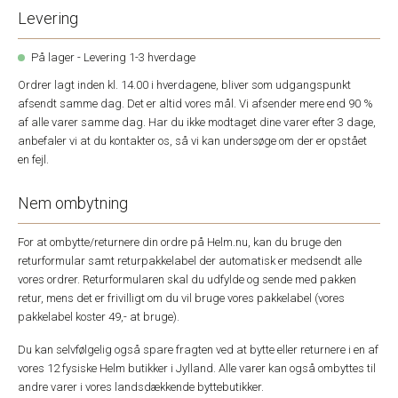
Levering
På lager - Levering 1-3 hverdage
Ordrer lagt inden kl. 14.00 i hverdagene, bliver som udgangspunkt
afsendt samme dag. Det er altid vores mål. Vi afsender mere end 90 %
af alle varer samme dag. Har du ikke modtaget dine varer efter 3 dage,
anbefaler vi at du kontakter os, så vi kan undersøge om der er opstået
en fejl.
Nem ombytning
For at ombytte/returnere din ordre på Helm.nu, kan du bruge den
returformular samt returpakkelabel der automatisk er medsendt alle
vores ordrer. Returformularen skal du udfylde og sende med pakken
retur, mens det er frivilligt om du vil bruge vores pakkelabel (vores
pakkelabel koster 49,- at bruge).
Du kan selvfølgelig også spare fragten ved at bytte eller returnere i en af
vores 12 fysiske Helm butikker i Jylland. Alle varer kan også ombyttes til
andre varer i vores landsdækkende byttebutikker.