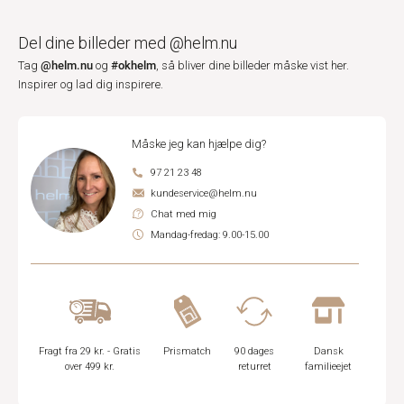
Del dine billeder med @helm.nu
@helm.nu
#okhelm
Tag
og
, så bliver dine billeder måske vist her.
Inspirer og lad dig inspirere.
Måske jeg kan hjælpe dig?
97 21 23 48
kundeservice@helm.nu
Chat med mig
Mandag-fredag: 9.00-15.00
Fragt fra 29 kr. - Gratis
Prismatch
90 dages
Dansk
over 499 kr.
returret
familieejet