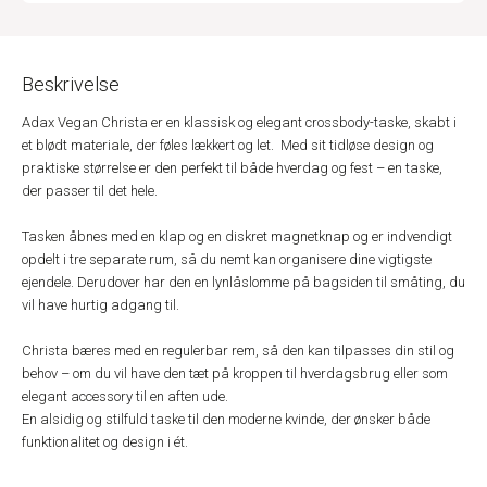
Beskrivelse
Adax Vegan Christa er en klassisk og elegant crossbody-taske, skabt i
et blødt materiale, der føles lækkert og let. Med sit tidløse design og
praktiske størrelse er den perfekt til både hverdag og fest – en taske,
der passer til det hele.
Tasken åbnes med en klap og en diskret magnetknap og er indvendigt
opdelt i tre separate rum, så du nemt kan organisere dine vigtigste
ejendele. Derudover har den en lynlåslomme på bagsiden til småting, du
vil have hurtig adgang til.
Christa bæres med en regulerbar rem, så den kan tilpasses din stil og
behov – om du vil have den tæt på kroppen til hverdagsbrug eller som
elegant accessory til en aften ude.
En alsidig og stilfuld taske til den moderne kvinde, der ønsker både
funktionalitet og design i ét.