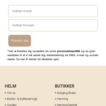
Tilmeld dig
*Ved at tilmelde dig acceptere du vores
persondatapolitik
og du giver
samtykke til at vi må sende dig markedsføring via SMS, e-mail og sociale
media. Du kan til enhver tid afmeldes igen.
HELM
BUTIKKER
Om os
Esbjerg Broen
Butiks- & bytteoversigt
Herning
Guides
herningCentret