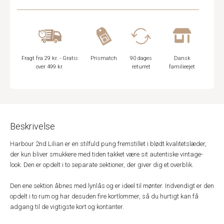
Fragt fra 29 kr. - Gratis
Prismatch
90 dages
Dansk
over 499 kr.
returret
familieejet
Beskrivelse
Harbour 2nd Lilian er en stilfuld pung fremstillet i blødt kvalitetslæder,
der kun bliver smukkere med tiden takket være sit autentiske vintage-
look. Den er opdelt i to separate sektioner, der giver dig et overblik.
Den ene sektion åbnes med lynlås og er ideel til mønter. Indvendigt er den
opdelt i to rum og har desuden fire kortlommer, så du hurtigt kan få
adgang til de vigtigste kort og kontanter.