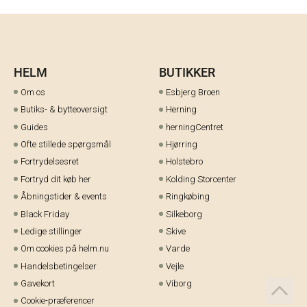
HELM
BUTIKKER
Om os
Esbjerg Broen
Butiks- & bytteoversigt
Herning
Guides
herningCentret
Ofte stillede spørgsmål
Hjørring
Fortrydelsesret
Holstebro
Fortryd dit køb her
Kolding Storcenter
Åbningstider & events
Ringkøbing
Black Friday
Silkeborg
Ledige stillinger
Skive
Om cookies på helm.nu
Varde
Handelsbetingelser
Vejle
Gavekort
Viborg
Cookie-præferencer