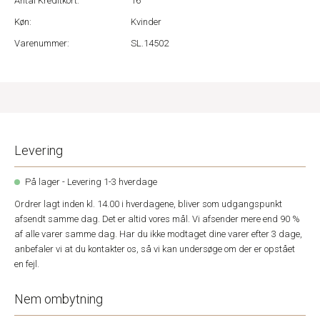
Antal Kreditkort:
16
Køn:
Kvinder
Varenummer:
SL.14502
Levering
På lager - Levering 1-3 hverdage
Ordrer lagt inden kl. 14.00 i hverdagene, bliver som udgangspunkt
afsendt samme dag. Det er altid vores mål. Vi afsender mere end 90 %
af alle varer samme dag. Har du ikke modtaget dine varer efter 3 dage,
anbefaler vi at du kontakter os, så vi kan undersøge om der er opstået
en fejl.
Nem ombytning