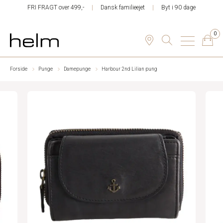
FRI FRAGT over 499,-
Dansk familieejet
Byt i 90 dage
0
Forside
Punge
Damepunge
Harbour 2nd Lilian pung