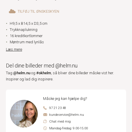
TILFØJ TIL ØNSKESKYEN
H9,5 x B14,5 x D3,5 cm
Trykknaplukning
16 kreditkortlommer
Møntrum med lynlås
Læs mere
Del dine billeder med @helm.nu
@helm.nu
#okhelm
Tag
og
, så bliver dine billeder måske vist her.
Inspirer og lad dig inspirere.
Måske jeg kan hjælpe dig?
97 21 23 48
kundeservice@helm.nu
Chat med mig
Mandag-fredag: 9.00-15.00