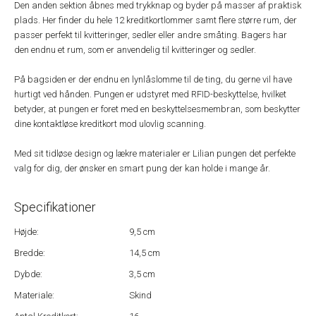
Den anden sektion åbnes med trykknap og byder på masser af praktisk
plads. Her finder du hele 12 kreditkortlommer samt flere større rum, der
passer perfekt til kvitteringer, sedler eller andre småting. Bagers har
den endnu et rum, som er anvendelig til kvitteringer og sedler.
På bagsiden er der endnu en lynlåslomme til de ting, du gerne vil have
hurtigt ved hånden. Pungen er udstyret med RFID-beskyttelse, hvilket
betyder, at pungen er foret med en beskyttelsesmembran, som beskytter
dine kontaktløse kreditkort mod ulovlig scanning.
Med sit tidløse design og lækre materialer er Lilian pungen det perfekte
valg for dig, der ønsker en smart pung der kan holde i mange år.
Specifikationer
Højde:
9,5 cm
Bredde:
14,5 cm
Dybde:
3,5 cm
Materiale:
Skind