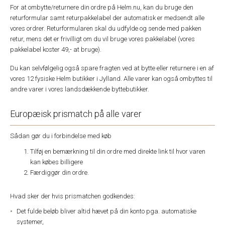
For at ombytte/returnere din ordre på Helm.nu, kan du bruge den
returformular samt returpakkelabel der automatisk er medsendt alle
vores ordrer. Returformularen skal du udfylde og sende med pakken
retur, mens det er frivilligt om du vil bruge vores pakkelabel (vores
pakkelabel koster 49,- at bruge).
Du kan selvfølgelig også spare fragten ved at bytte eller returnere i en af
vores 12 fysiske Helm butikker i Jylland. Alle varer kan også ombyttes til
andre varer i vores landsdækkende byttebutikker.
Europæisk prismatch på alle varer
Sådan gør du i forbindelse med køb
Tilføj en bemærkning til din ordre med direkte link til hvor varen
kan købes billigere
Færdiggør din ordre.
Hvad sker der hvis prismatchen godkendes:
Det fulde beløb bliver altid hævet på din konto pga. automatiske
systemer,